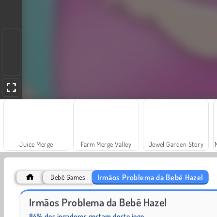
Juice Merge
Farm Merge Valley
Jewel Garden Story
Irmãos Problema da Bebê Hazel
Bebê Games
Bebê Hazel: Higiene de Banheiro
Higiene Escolar Bebê Hazel
Irmãos Problema da Bebê Hazel
84% dos jogadores gostam deste jogo