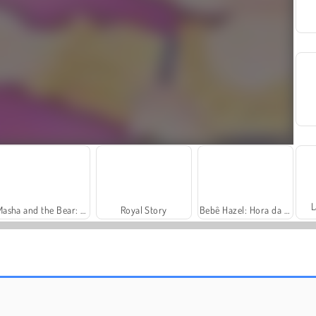
L
Masha and the Bear: Meadows
Royal Story
Bebê Hazel: Hora da Piscina
Escovando os Dentes da Bebê Hazel
Bebê Hazel Veterinária