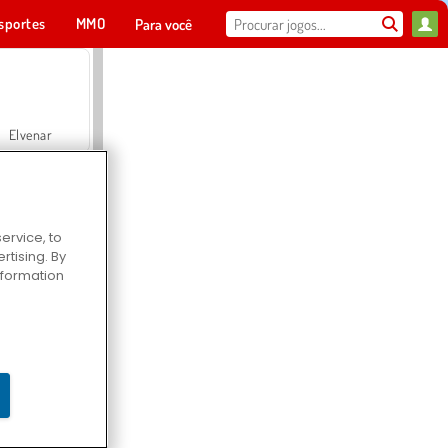
sportes
MMO
Para você
Elvenar
ervice, to
tising. By
Hospital Surgeon Doctor Game
information
Offroad Crash Climber 4X4