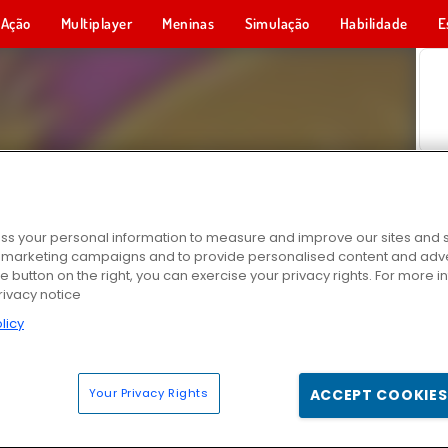
Ação
Multiplayer
Meninas
Simulação
Habilidade
E
s your personal information to measure and improve our sites and s
r marketing campaigns and to provide personalised content and adver
he button on the right, you can exercise your privacy rights. For more 
rivacy notice
licy
Your Privacy Rights
ACCEPT COOKIES