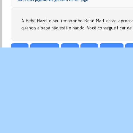
A Bebê Hazel e seu irmãozinho Bebê Matt estão apront
quando a babá não está olhando. Você consegue ficar de
Bebê
Baby Hazel
Babá
Bebê
Limpeza
Ve
SOBR
Noss