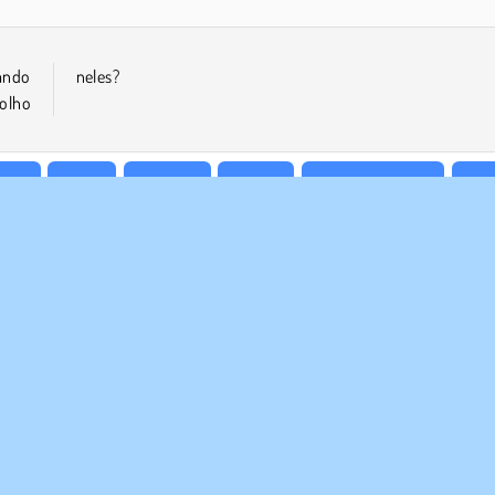
ando
neles?
 olho
stir
Moda
Meninas
Mobile
Apontar e Clicar
Sim
E NÓS
SUPORTE
Termos de uso
Cookies
Ajuda
a política de privacidade
Consentimento de Cookie