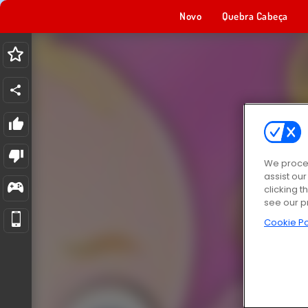
Novo
Quebra Cabeça
We proces
assist ou
clicking t
see our p
Cookie Po