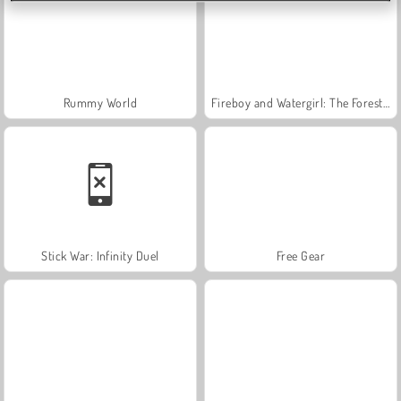
Rummy World
Fireboy and Watergirl: The Forest Temple
Stick War: Infinity Duel
Free Gear