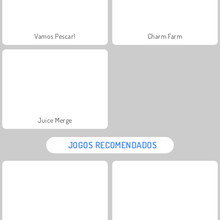
Vamos Pescar!
Charm Farm
Juice Merge
JOGOS RECOMENDADOS