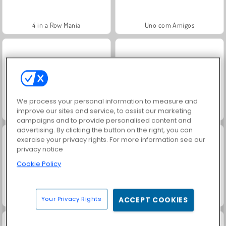
4 in a Row Mania
Uno com Amigos
We process your personal information to measure and
improve our sites and service, to assist our marketing
Gatinhos da sorte
Penalty Shooter 3
campaigns and to provide personalised content and
advertising. By clicking the button on the right, you can
exercise your privacy rights. For more information see our
privacy notice
Cookie Policy
Solitaire Social
Scala 40
Your Privacy Rights
ACCEPT COOKIES