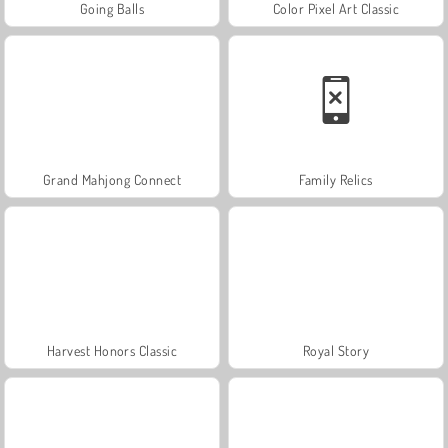
Going Balls
Color Pixel Art Classic
Grand Mahjong Connect
Family Relics
Harvest Honors Classic
Royal Story