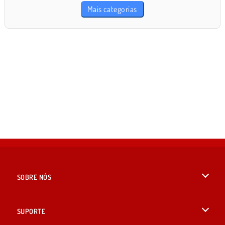
Mais categorias
SOBRE NÓS
Termos de uso
SUPORTE