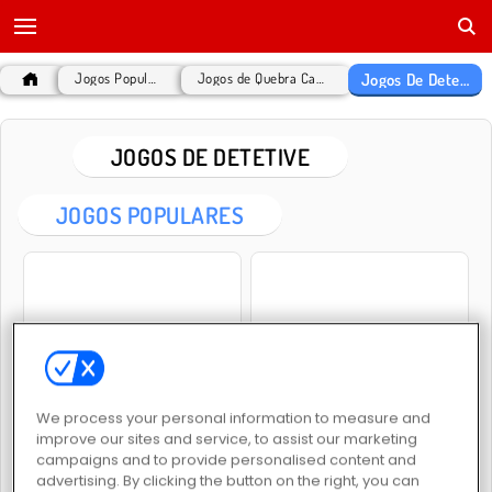
Jogos De Detetive
Jogos Populares
Jogos de Quebra Cabeça
JOGOS DE DETETIVE
JOGOS POPULARES
Hidden Object: Street of Secrets
Assassinato
We process your personal information to measure and
improve our sites and service, to assist our marketing
campaigns and to provide personalised content and
advertising. By clicking the button on the right, you can