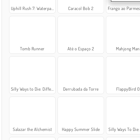
Uphill Rush 7: Waterpark
Caracol Bob 2
Frango ao Parmesão: Culinária 
Tomb Runner
Até o Espaço 2
Mahjong Man
Silly Ways to Die: Differences
Derrubada da Torre
FlappyBird 
Salazar the Alchemist
Happy Summer Slide
Silly Ways To Die: