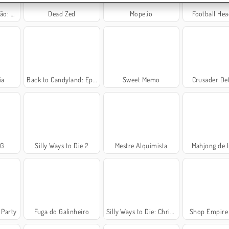
da Sara
Dead Zed
Mope.io
Football He
ia
Back to Candyland: Episódio 1
Sweet Memo
Crusader De
OG
Silly Ways to Die 2
Mestre Alquimista
Mahjong de 
 Party
Fuga do Galinheiro
Silly Ways to Die: Christmas Party
Shop Empire 