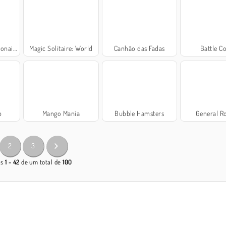
aire 2
Magic Solitaire: World
Canhão das Fadas
Battle C
p
Mango Mania
Bubble Hamsters
General R
2
3
os
1 - 42
de um total de
100