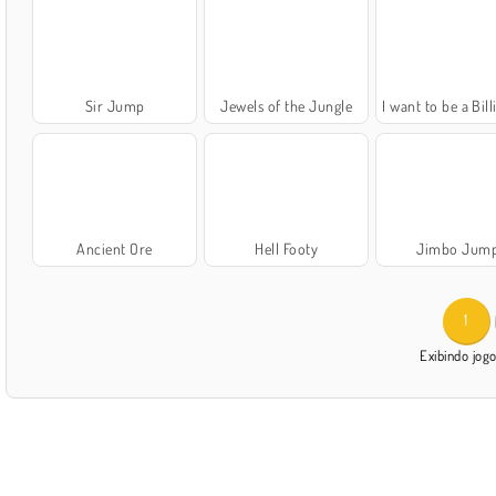
Sir Jump
Jewels of the Jungle
I want to be a Billion
Ancient Ore
Hell Footy
Jimbo Jum
1
Exibindo jog