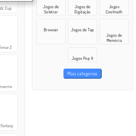
Jogos de
Jogos de
Jogos
adz Cup
Soletrar
Digitação
Coolmath
Rápida
Browser
Jogos de Tap
Jogos de
Memória
fense 2
Jogos Pop It
Mais categorias
Inverno
Fantasy