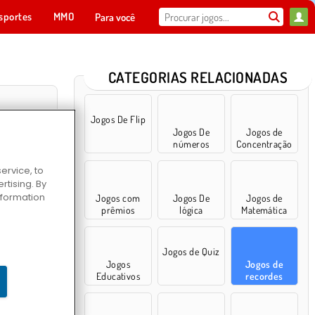
sportes
MMO
Para você
CATEGORIAS RELACIONADAS
Jogos De Flip
Jogos De
Jogos de
números
Concentração
ervice, to
tising. By
information
Jogos com
Jogos De
Jogos de
prêmios
lógica
Matemática
Templo de Gelo
Jogos de Quiz
Jogos
Jogos de
Educativos
recordes