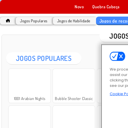
Novo
Quebra Cabeça
Jogos de reco
Jogos Populares
Jogos de Habilidade
JOGOS
JOGOS POPULARES
We proces
assist ou
clicking t
see our p
Cookie Po
1001 Arabian Nights
Bubble Shooter Classic
Patterns Lin