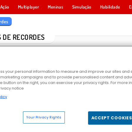
Ação
Multiplayer
Meninas
Simulação
Habilidade
E
rdes
 DE RECORDES
s your personal information to measure and improve our sites and s
r marketing campaigns and to provide personalised content and adver
he button on the right, you can exercise your privacy rights. For more 
rivacy notice
licy
k
Bomb It 3
Fireboy and Watergirl 2: Templo da Luz
Fireboy and Watergirl 3: 
Your Privacy Rights
ACCEPT COOKIES