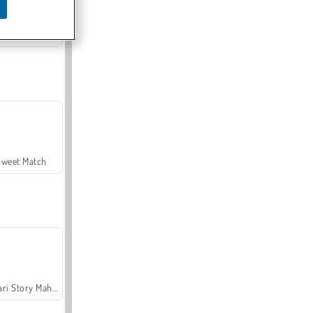
Offroad Crash Climber 4X4
Sweet Match
Safari Story Mahjong