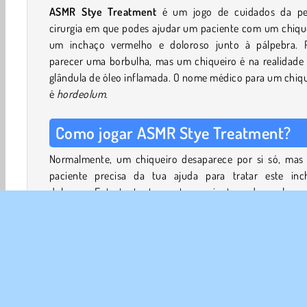
ASMR Stye Treatment
é um jogo de cuidados da pe
cirurgia em que podes ajudar um paciente com um chique
um inchaço vermelho e doloroso junto à pálpebra. 
parecer uma borbulha, mas um chiqueiro é na realidade
glândula de óleo inflamada. O nome médico para um chiq
é
hordeolum
.
Como jogar ASMR Stye Treatment?
Normalmente, um chiqueiro desaparece por si só, mas 
paciente precisa da tua ajuda para tratar este inc
doloroso. Entretanto, tu e o teu paciente podem relaxa
sons suaves de esfregar e escovar nesta clínica inspira
ASMR.
Aplica creme refrescante e loções de limpeza na sua 
inflamada. Trata as borbulhas e ajuda a rapariga a apr
bons hábitos de higiene na maquilhagem, removendo as l