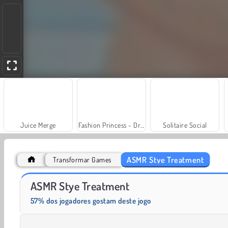
Juice Merge
Fashion Princess - Dress Up for Girls
Solitaire Social
ASMR Stye Treatment
Transformar Games
Farm Merge Valley
Scala 40
ASMR Stye Treatment
57% dos jogadores gostam deste jogo