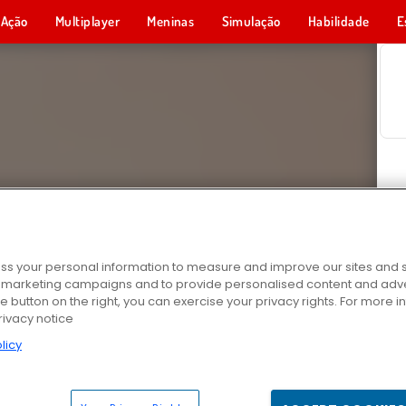
Ação
Multiplayer
Meninas
Simulação
Habilidade
E
s your personal information to measure and improve our sites and s
r marketing campaigns and to provide personalised content and adver
he button on the right, you can exercise your privacy rights. For more 
rivacy notice
licy