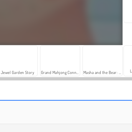
L
Jewel Garden Story
Grand Mahjong Connect
Masha and the Bear: Meadows
ASMR Cleaning
Trollface Quest: USA 2