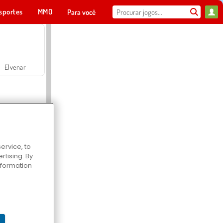
sportes
MMO
Para você
Elvenar
ervice, to
tising. By
Hospital Surgeon Doctor Game
information