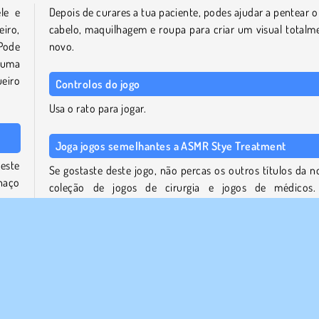
le e
Depois de curares a tua paciente, podes ajudar a pentear o
iro,
cabelo, maquilhagem e roupa para criar um visual totalm
Pode
novo.
 uma
ueiro
Controlos do jogo
Usa o rato para jogar.
Joga jogos semelhantes a ASMR Stye Treatment
este
Se gostaste deste jogo, não percas os outros títulos da n
haço
coleção de jogos de cirurgia e jogos de médicos
r com
experimenta um dos nossos muitos jogos de transform
da em
online para dar a outros modelos um novo visual.
Quem criou o ASMR Stye Treatment?
pele
ASMR Stye Treatment
foi criado por iclickgames.
ender
entes