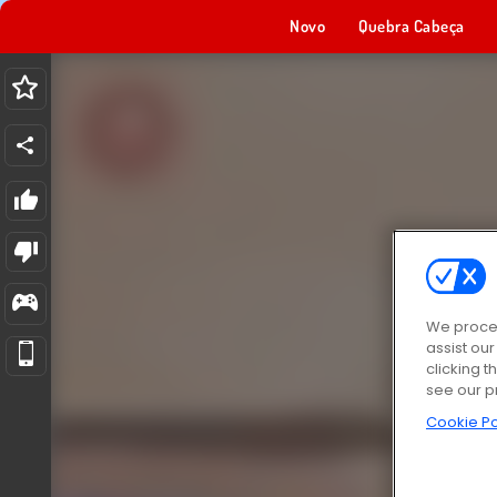
Novo
Quebra Cabeça
We proces
assist ou
clicking t
see our p
Cookie Po