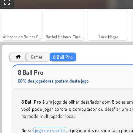
Atirador de Bolhas Extremo
Rachel Holmes: Find Differences
Juice Merge
8 Ball Pro
Games
Grand Mahjong Connect
Fashion Princess - Dress Up for Girls
8 Ball Pro
60% dos jogadores gostam deste jogo
8 Ball Pro
é um jogo de bilhar desafiador com 8 bolas e
você pode jogar contra o computador ou desafiar um a
no modo multijogador local.
Nesse
jogo de esporte
, o jogador deve usar o taco para a