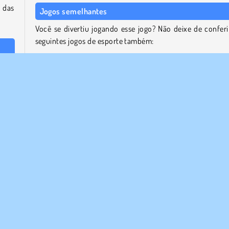
 das
Jogos semelhantes
Você se divertiu jogando esse jogo? Não deixe de conferi
seguintes jogos de esporte também:
go de
Knife Smash
tras
Pool Mania
 e no
Bowling Classic
ador
Paint Hit
enta
a por
Quem desenvolveu 8 Ball Pro?
8 Ball Pro foi criado por Code This Lab SRL.