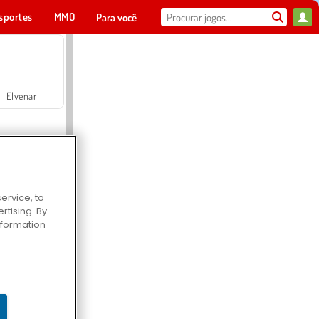
sportes
MMO
Para você
Elvenar
ervice, to
tising. By
Hospital Surgeon Doctor Game
information