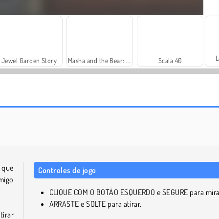
L
Jewel Garden Story
Masha and the Bear: Meadows
Scala 40
Farm Merge Valley
Pool 8 Ball Mania
m que
Controles de jogo
migo
CLIQUE COM O BOTÃO ESQUERDO e SEGURE para mira
ARRASTE e SOLTE para atirar.
tirar