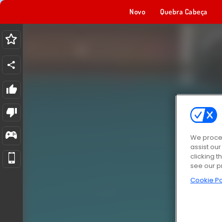
Novo
Quebra Cabeça
We proces
assist ou
clicking t
see our p
Cookie Po