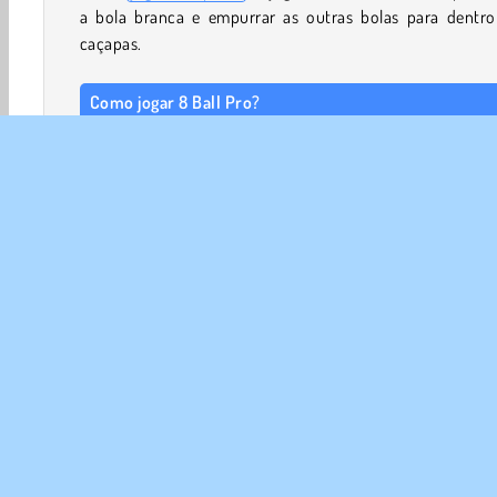
a bola branca e empurrar as outras bolas para dentro
caçapas.
Como jogar 8 Ball Pro?
Você só pode atirar a bola branca com o taco nesse
jo
mirar e atirar
. Use a bola branca para empurrar as ou
bolas para dentro das seis caçapas presentes nos cantos
meio das laterais da mesa de bilhar retangular. Um jog
deve encaçapar as bolas listradas enquanto o outro t
fazer o mesmo com as cores sólidas. A bola 8 preta fic
último.
Bilhar
HTML5
Mobile
Habilidade
Esportes