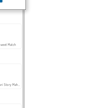
Offroad Crash Climber 4X4
Sweet Match
Safari Story Mahjong