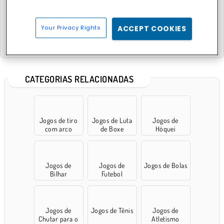
Your Privacy Rights
ACCEPT COOKIES
8 Ball Pool with Friends
Pool: 8 Ball Billiards Snooker
CATEGORIAS RELACIONADAS
Jogos de tiro
Jogos de Luta
Jogos de
com arco
de Boxe
Hóquei
Jogos de
Jogos de
Jogos de Bolas
Bilhar
Futebol
Jogos de
Jogos de Tênis
Jogos de
Chutar para o
Atletismo