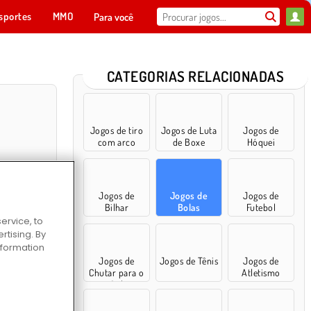
sportes
MMO
Para você
CATEGORIAS RELACIONADAS
Jogos de tiro
Jogos de Luta
Jogos de
com arco
de Boxe
Hóquei
Jogos de
Jogos de
Jogos de
Bilhar
Bolas
Futebol
ervice, to
tising. By
s FC
information
Jogos de
Jogos de Tênis
Jogos de
Chutar para o
Atletismo
Gol