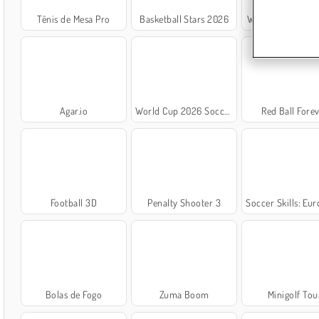
Tênis de Mesa Pro
Basketball Stars 2026
World Cup Socce
Agar.io
World Cup 2026 Soccer Game
Red Ball Fore
Football 3D
Penalty Shooter 3
Soccer Skills: Euro Cu
Bolas de Fogo
Zuma Boom
Minigolf Tou