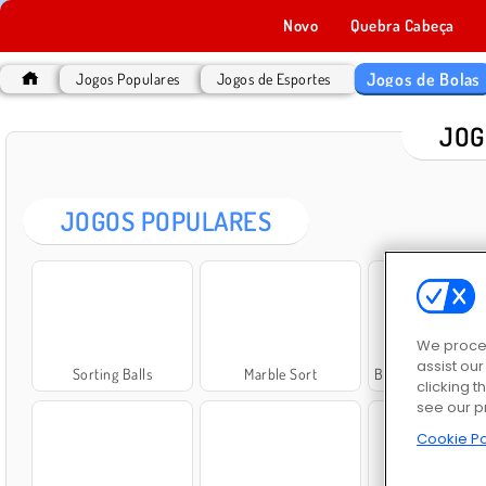
Novo
Quebra Cabeça
Jogos de Bolas
Jogos Populares
Jogos de Esportes
JOG
JOGOS POPULARES
We proces
assist ou
Sorting Balls
Marble Sort
Bubble Shooter Worl
clicking t
see our p
Cookie Po