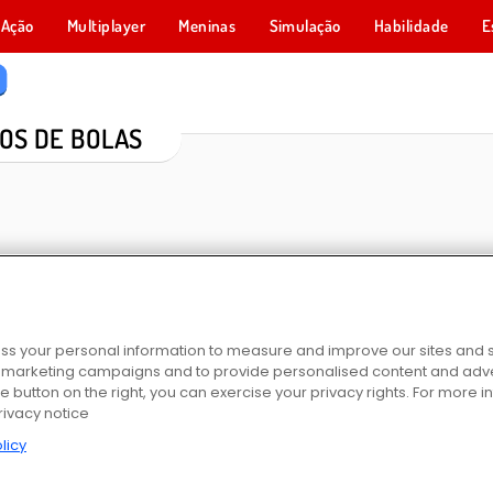
Ação
Multiplayer
Meninas
Simulação
Habilidade
E
OS DE BOLAS
s your personal information to measure and improve our sites and s
r marketing campaigns and to provide personalised content and adver
d Cup
Football Legends: 2021
Embate de Bilhar: 8 Bolas
Champion
he button on the right, you can exercise your privacy rights. For more 
rivacy notice
Novo
licy