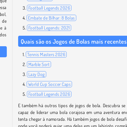
 que
essa
Football Legends 2026
bol,
Embate de Bilhar: 8 Bolas
s de
me à
Football Legends: 2021
 dos
Quais são os Jogos de Bolas mais recentes
Tennis Masters 2026
Marble Sort
Lazy Dog
World Cup Soccer Caps
Football Legends 2026
E também há outros tipos de jogos de bola. Descubra se
capaz de liderar uma bola corajosa em uma aventura e
tenta chegar à namorada. Há também jogos de bola desaf
onde você poderá guiar uma delas em um labirinto comp