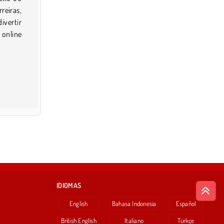
eiras,
ivertir
 online
IDIOMAS
English
Bahasa Indonesia
Español
British English
Italiano
Türkçe