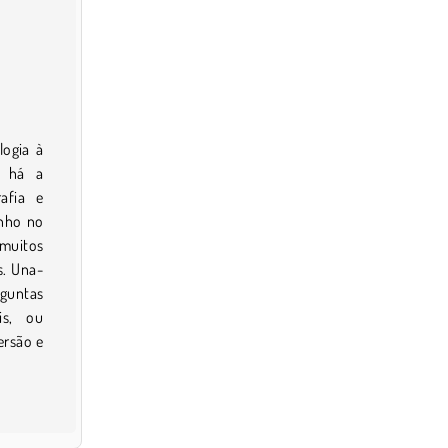
logia à
 há a
afia e
inho no
 muitos
s. Una-
rguntas
is, ou
ersão e