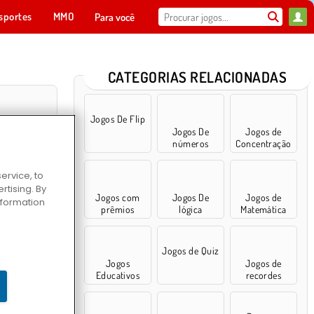
sportes
MMO
Para você
CATEGORIAS RELACIONADAS
Jogos De Flip
Jogos De
Jogos de
números
Concentração
ervice, to
tising. By
Jogos com
Jogos De
Jogos de
information
prêmios
lógica
Matemática
do Mundo
Jogos de Quiz
Jogos
Jogos de
Educativos
recordes