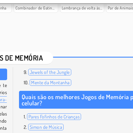
anha
Combinador de Gatinhos
Lembrança de volta às aulas
Par de Animais 
S DE MEMÓRIA
Jewels of the Jungle
Mente da Montanha
e te
rios
Quais são os melhores Jogos de Memória 
bra-
celular?
nar
elas
Pares Fofinhos de Crianças
indo
Simon de Música
enta