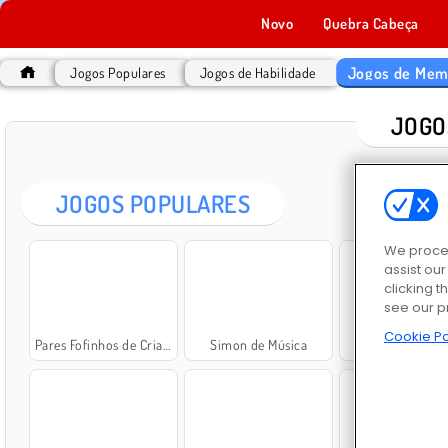
Novo
Quebra Cabeça
Jogos de Mem
Jogos Populares
Jogos de Habilidade
JOGO
JOGOS POPULARES
We proces
assist ou
clicking t
see our p
Cookie Po
Pares Fofinhos de Crianças
Simon de Música
Sweet Mem