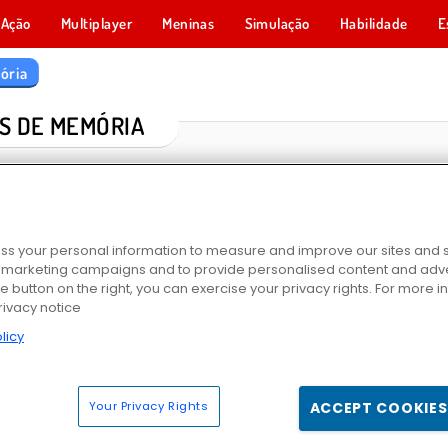
Ação
Multiplayer
Meninas
Simulação
Habilidade
E
ória
S DE MEMÓRIA
s your personal information to measure and improve our sites and s
r marketing campaigns and to provide personalised content and adver
he button on the right, you can exercise your privacy rights. For more 
rivacy notice
licy
o
Memória de Sorvete
Encontre o Par: Desenhos
Conhecimento 
Your Privacy Rights
ACCEPT COOKIES