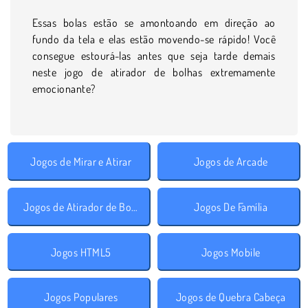
Essas bolas estão se amontoando em direção ao
fundo da tela e elas estão movendo-se rápido! Você
consegue estourá-las antes que seja tarde demais
neste jogo de atirador de bolhas extremamente
emocionante?
Jogos de Mirar e Atirar
Jogos de Arcade
Jogos de Atirador de Bolhas
Jogos De Família
Jogos HTML5
Jogos Mobile
Jogos Populares
Jogos de Quebra Cabeça