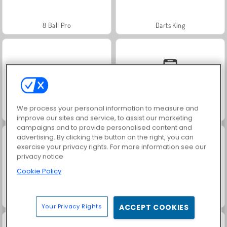
8 Ball Pro
Darts King
We process your personal information to measure and
Master Gun
Solitaire Social
improve our sites and service, to assist our marketing
campaigns and to provide personalised content and
advertising. By clicking the button on the right, you can
exercise your privacy rights. For more information see our
privacy notice
Cookie Policy
Juice Merge
Jewel Garden Story
Your Privacy Rights
ACCEPT COOKIES