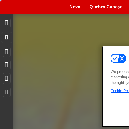
Novo
Quebra Cabeça
We process
marketing 
the right, 
Cookie Pol