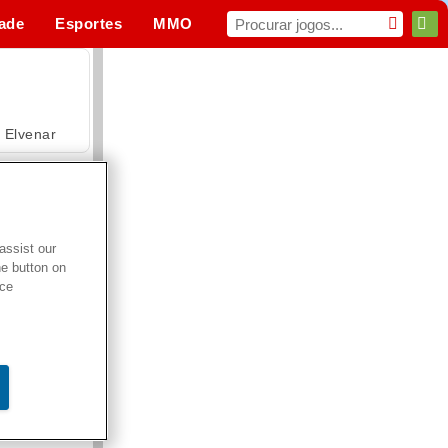
dade
Esportes
MMO
Para você
Elvenar
assist our
he button on
Hospital Surgeon Doctor Game
ice
Offroad Crash Climber 4X4