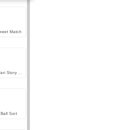
weet Match
Safari Story Mahjong
Ball Sort