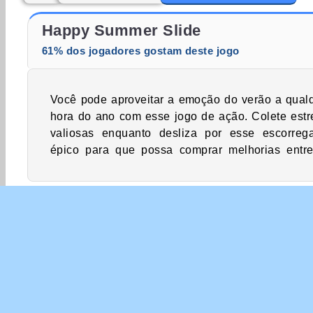
Fashion Princess - Dress Up for Girls
Harvest Honors Classic
Happy Summer Slide
61% dos jogadores gostam deste jogo
Você pode aproveitar a emoção do verão a qual
níveis. Você cairá na piscina conseguindo
hora do ano com esse jogo de ação. Colete estr
valiosas enquanto desliza por esse escorreg
épico para que possa comprar melhorias entr
Aventura
Jogos De Meninos
Jogos de record
Jogos De Verão