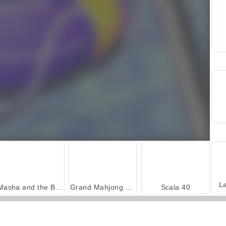
L
Masha and the Bear: Meadows
Grand Mahjong Connect
Scala 40