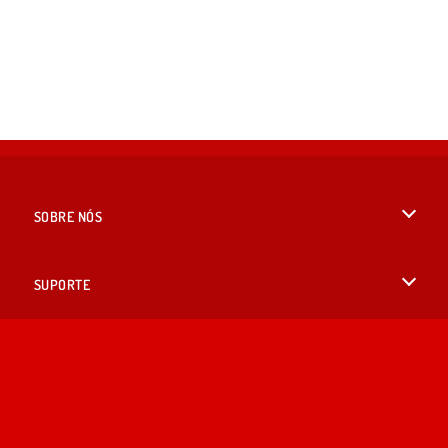
SOBRE NÓS
Termos de uso
SUPORTE
Nossa política de privacidade
Ajuda
IDIOMAS
Cookies
English