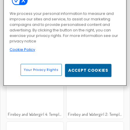
We process your personal information to measure and
improve our sites and service, to assist our marketing
Bomb It 6
Bomb It 7
campaigns and to provide personalised content and
advertising. By clicking the button on the right, you can
exercise your privacy rights. For more information see our
privacy notice
Cookie Policy
Bomb It 2
Bomb It 3
Your Privacy Rights
ACCEPT COOKIES
Fireboy and Watergirl 4: Templo de Cristal
Fireboy and Watergirl 2: Templo da Luz