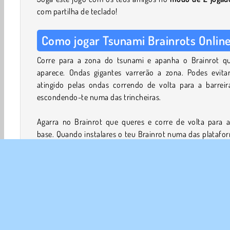
com partilha de teclado!
Como jogar Tsunami Brainrots Onlin
Corre para a zona do tsunami e apanha o Brainrot qu
aparece. Ondas gigantes varrerão a zona. Podes evitar
atingido pelas ondas correndo de volta para a barreir
escondendo-te numa das trincheiras.
Agarra no Brainrot que queres e corre de volta para a
base. Quando instalares o teu Brainrot numa das platafo
ele vai gerar dinheiro. Usa-o para comprar melhorame
para a tua personagem, como a capacidade de correr 
depressa.
Quanto mais longe conseguires viajar, mais valiosos ser
Brainrots que podes recolher. Tem cuidado, porque as o
movem-se a velocidades diferentes. Dependendo da co