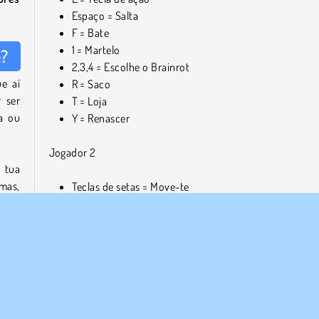
Espaço = Salta
F = Bate
1 = Martelo
e?
2,3,4 = Escolhe o Brainrot
e aí
R = Saco
 ser
T = Loja
a ou
Y = Renascer
Jogador 2
 tua
rmas,
Teclas de setas = Move-te
ntos
J = Tecla de ação
mais
L = Salta
K = Bate
7 = Martelo
ão os
8,9,0 = Escolhe o Brainrot
ndas
U = Saco
r da
I = Loja