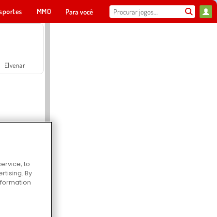
sportes
MMO
Para você
Elvenar
ervice, to
Hospital Surgeon Doctor Game
tising. By
information