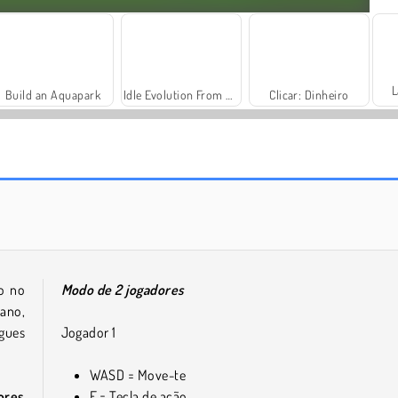
L
Build an Aquapark
Idle Evolution From Cell To Human
Clicar: Dinheiro
Fashion Princess - Dress Up for Girls
Heroes of Myths
o no
Modo de 2 jogadores
iano,
gues
Jogador 1
WASD = Move-te
ores
E = Tecla de ação