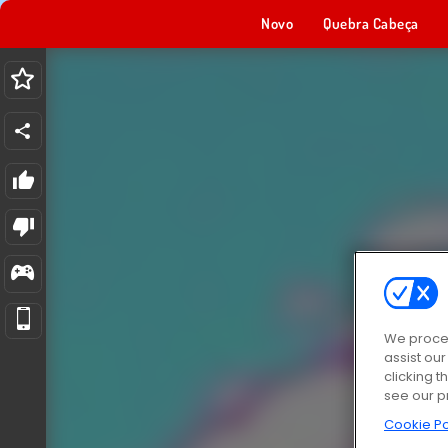
Novo
Quebra Cabeça
We proces
assist ou
clicking t
see our p
Cookie Po