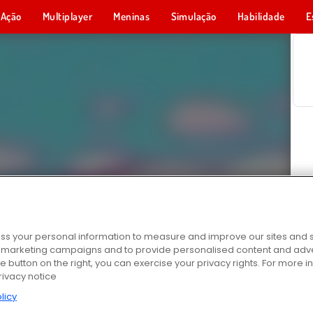
Ação
Multiplayer
Meninas
Simulação
Habilidade
E
s your personal information to measure and improve our sites and s
r marketing campaigns and to provide personalised content and adver
he button on the right, you can exercise your privacy rights. For more 
rivacy notice
licy