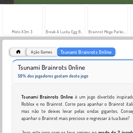
Moto X3m 3
Break A Lucky Egg Brainrot
Brainrot Mega Parkour
Tsunami Brainrots Online
Ação Games
Tube Clicker
Muscle Clicker
Tsunami Brainrots Online
59% dos jogadores gostam deste jogo
Tsunami Brainrots Online
é um jogo divertido inspirad
Roblox e no Brainrot. Corre para apanhar o Brainrot ital
mas não te deixes levar pelas ondas gigantes. Conse
apanhar o Brainrot mais precioso e regressar à tua base?
Joga este jogo com os teus amigos no
modo de 2 jogad