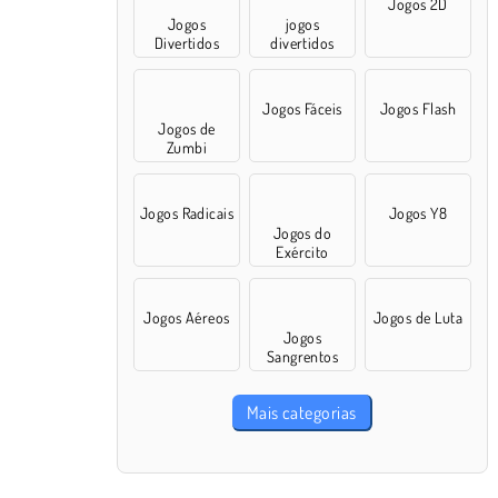
Jogos 2D
Jogos
jogos
Divertidos
divertidos
Jogos Fáceis
Jogos Flash
Jogos de
Zumbi
Jogos Radicais
Jogos Y8
Jogos do
Exército
Jogos Aéreos
Jogos de Luta
Jogos
Sangrentos
Mais categorias