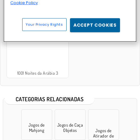
Cookie Policy
1001 Arabian Nights 6
1001 Arabian Nights 5: Sinbad o Marujo
Your Privacy Rights
ACCEPT COOKIES
1001 Noites da Arábia 3
CATEGORIAS RELACIONADAS
Jogos de
Jogos de Caça
Mahjong
Objetos
Jogos de
Atirador de