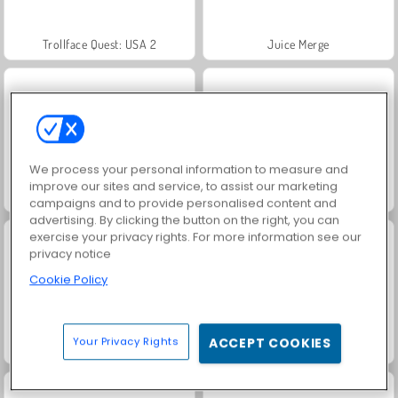
Trollface Quest: USA 2
Juice Merge
We process your personal information to measure and
improve our sites and service, to assist our marketing
Jewel Garden Story
Grand Mahjong Connect
campaigns and to provide personalised content and
advertising. By clicking the button on the right, you can
exercise your privacy rights. For more information see our
privacy notice
Cookie Policy
Your Privacy Rights
ACCEPT COOKIES
Masha and the Bear: Meadows
Scala 40