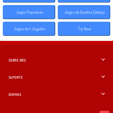
Jogos Populares
Jogos de Quebra Cabeça
Jogos de 1 Jogador
Try Now
SOBRE NÓS
Termos de uso
SUPORTE
Nossa política de privacidade
Ajuda
IDIOMAS
Cookies
English