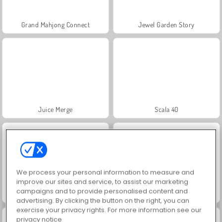
Grand Mahjong Connect
Jewel Garden Story
Juice Merge
Scala 40
We process your personal information to measure and
improve our sites and service, to assist our marketing
campaigns and to provide personalised content and
Solitaire Social
Trollface Quest: USA 2
advertising. By clicking the button on the right, you can
exercise your privacy rights. For more information see our
privacy notice