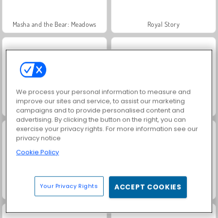
Masha and the Bear: Meadows
Royal Story
We process your personal information to measure and
improve our sites and service, to assist our marketing
Scala 40
Vamos Pescar!
campaigns and to provide personalised content and
advertising. By clicking the button on the right, you can
exercise your privacy rights. For more information see our
privacy notice
Cookie Policy
Your Privacy Rights
ACCEPT COOKIES
Save the Cowboy
Simulador de Cavalgada Zumbi