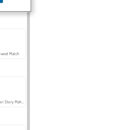
Offroad Crash Climber 4X4
Sweet Match
Safari Story Mahjong