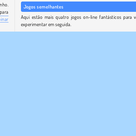
nho.
Jogos semelhantes
para
Aqui estão mais quatro jogos on-line fantásticos para 
inar
experimentar em seguida.
Mergest Kingdom
Heroes of Match 3
Ajude
Match Adventure
vendo
Idle Mining Empire
ela.
s ou
Quem desenvolveu Coffee Puzzle?
Coffee Puzzle foi criado por OneTwoPlay IT.
r
Quebra Cabeça
1 Jogador