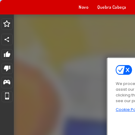
Novo
Quebra Cabeça
We proces
assist ou
clicking t
see our p
Cookie Po