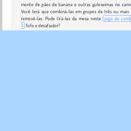
monte de pães de banana e outras guloseimas no cami
Você terá que combiná-las em grupos de três ou mais 
removê-las. Pode tirá-las da mesa neste
jogo de comb
3
fofo e desafiador?
Como jogar Coffee Puzzle?
Coffee Puzzle é um
jogo de quebra-cabeças
delicioso. 
a xícara de café a chegar ao cliente combinando e remo
os vários pãezinhos que estão bloqueando o caminho d
Você precisará colocá-los em linhas ou colunas de trê
mais para fazê-los desaparecer.
Jogos em 3D
HTML5
Match 3
Mobile
Popula