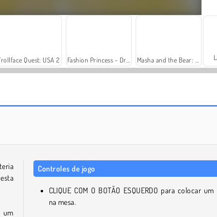
L
Trollface Quest: USA 2
Fashion Princess - Dress Up for Girls
Masha and the Bear: Meadows
Solitaire Social
Harvest Honors Classic
eria
Controles de jogo
esta
?
CLIQUE COM O BOTÃO ESQUERDO para colocar um
na mesa.
m um