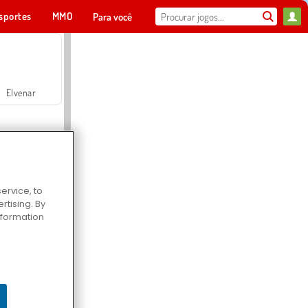
sportes
MMO
Para você
Elvenar
ervice, to
tising. By
Hospital Surgeon Doctor Game
information