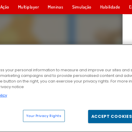
Ação
Multiplayer
Meninas
Simulação
Habilidade
E
s your personal information to measure and improve our sites and s
r marketing campaigns and to provide personalised content and adver
he button on the right, you can exercise your privacy rights. For more 
rivacy notice
licy
Your Privacy Rights
ACCEPT COOKIES