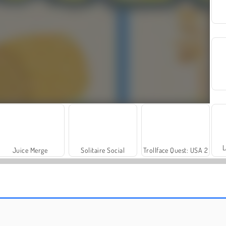
L
Juice Merge
Solitaire Social
Trollface Quest: USA 2
Masha and the Bear: Meadows
Royal Story