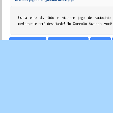
Curta este divertido e viciante jogo de raciocínio
certamente será desafiante! No Conexão Fazenda, você tem
Jogos de Conectar
Jogos de Agricultura
Mahjong
SOBR
Noss