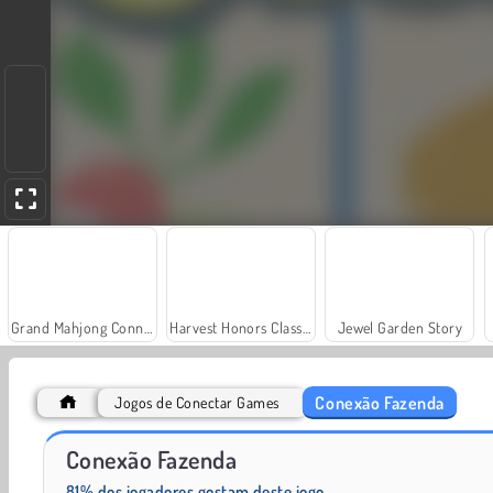
Grand Mahjong Connect
Harvest Honors Classic
Jewel Garden Story
Conexão Fazenda
Jogos de Conectar Games
Farm Merge Valley
Farm Connect 2
Conexão Fazenda
81% dos jogadores gostam deste jogo