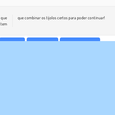
 que
que combinar os tijolos certos para poder continuar!
Jogos Onet
Quebra Cabeça
Administrar Fazenda
E NÓS
SUPORTE
Termos de uso
Cookies
Ajuda
a política de privacidade
Consentimento de Cookie