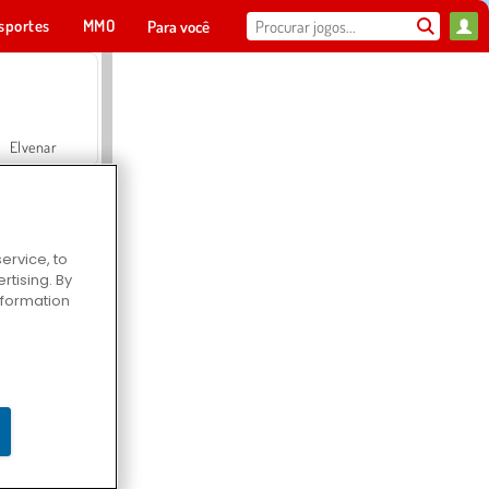
sportes
MMO
Para você
Elvenar
ervice, to
tising. By
Hospital Surgeon Doctor Game
information
Offroad Crash Climber 4X4