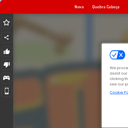
Novo
Quebra Cabeça
We proces
assist ou
clicking t
see our p
Cookie Po