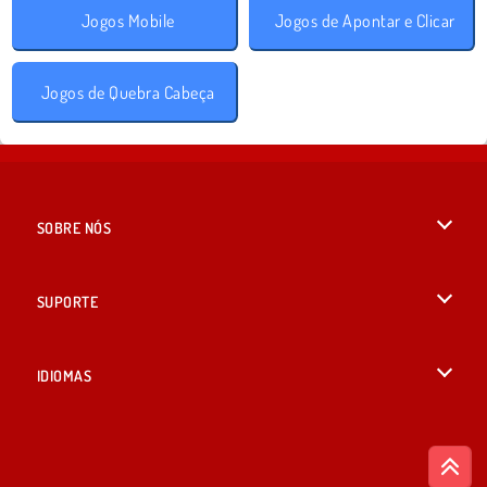
Jogos Mobile
Jogos de Apontar e Clicar
Jogos de Quebra Cabeça
SOBRE NÓS
Termos de uso
SUPORTE
Nossa política de privacidade
Ajuda
IDIOMAS
Cookies
English
Consentimento de Cookie