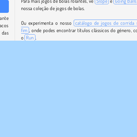
Para mais jogos de bolas rolantes, vê
Slope
e
Going Balls
nossa coleção de jogos de bolas.
ante
Ou experimenta o nosso
catálogo de jogos de corrida
racos
fim
, onde podes encontrar títulos clássicos do género, 
 das
o
Run
.
Quem criou o Extreme Run 3D?
nício
ôr à
O Extreme Run 3D
foi criado pela AlienWebGames.
Quando é que o Extreme Run 3D foi lançado pela
primeira vez?
Este jogo foi lançado pela primeira vez a 12 de dezembr
ara a
2023.
pular
Correr
1 Jogador
Habilidade