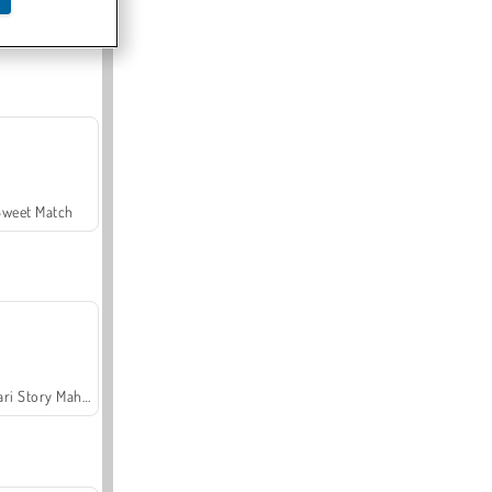
Offroad Crash Climber 4X4
Sweet Match
Safari Story Mahjong