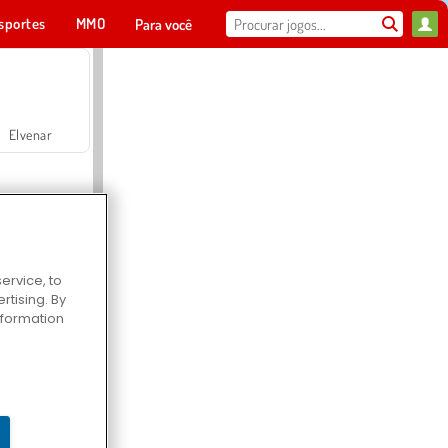
sportes
MMO
Para você
Elvenar
ervice, to
tising. By
Hospital Surgeon Doctor Game
information