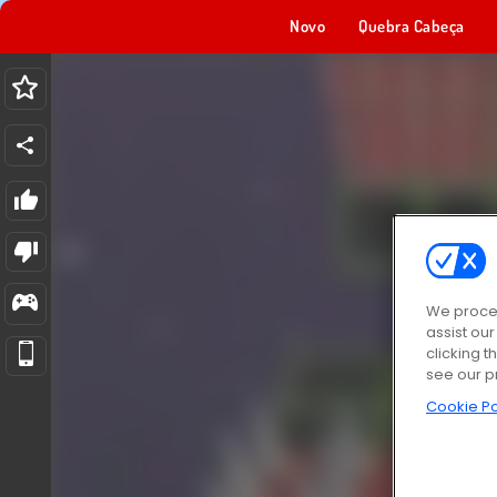
Novo
Quebra Cabeça
We proces
assist ou
clicking t
see our p
Cookie Po