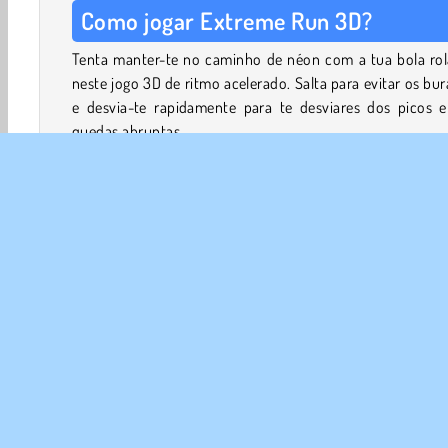
Como jogar Extreme Run 3D?
Tenta manter-te no caminho de néon com a tua bola rol
neste jogo 3D de ritmo acelerado. Salta para evitar os bu
e desvia-te rapidamente para te desviares dos picos e
quedas abruptas.
Depois de completares um nível, não tens de voltar ao i
quando morreres. Este jogo move-se rapidamente e vai p
prova a tua velocidade de reação!
Controlos do Jogo
Setas esquerda / direita = Rola para a esquerda ou p
direita
Jogos em 3D
Arcade
HTML5
Plataforma
Po