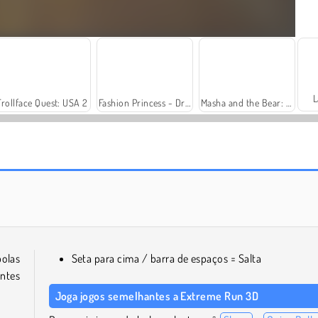
L
Trollface Quest: USA 2
Fashion Princess - Dress Up for Girls
Masha and the Bear: Meadows
Harvest Honors Classic
Farm Merge Valley
olas
Seta para cima / barra de espaços = Salta
antes
Joga jogos semelhantes a Extreme Run 3D