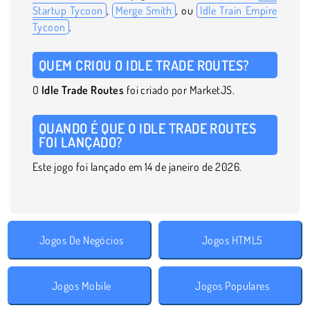
Startup Tycoon
,
Merge Smith
, ou
Idle Train Empire
Tycoon
.
QUEM CRIOU O IDLE TRADE ROUTES?
O
Idle Trade
Routes
foi criado por MarketJS.
QUANDO É QUE O IDLE TRADE ROUTES
FOI LANÇADO?
Este jogo foi lançado em 14 de janeiro de 2026.
Jogos De Negócios
Jogos HTML5
Jogos Mobile
Jogos Populares