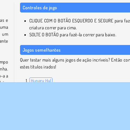
Controles de jogo
ras e
CLIQUE COM O BOTÃO ESQUERDO E SEGURE para faz
a uma
criatura correr para cima.
m um
SOLTE O BOTÃO para fazê-la correr para baixo.
ente
Jogos semelhantes
Quer testar mais alguns jogos de ação incríveis? Então con
empo
estes títulos irados!
inha.
o-a a
Hungry Hal
mbém
Happy Snakes
Chrome Dino
Swooop
pelo
s por
Posso jogar Lab Escape Online no celular?
 sua
odem
Sim! Você pode fazer a sua próxima tentativa de fuga no