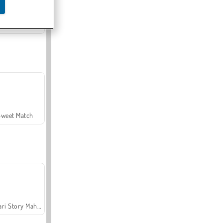
Offroad Crash Climber 4X4
Sweet Match
Safari Story Mahjong