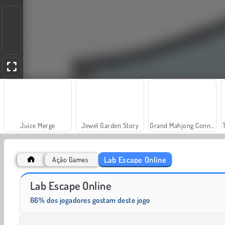
Juice Merge
Jewel Garden Story
Grand Mahjong Connect
Lab Escape Online
Ação Games
Heroes of Myths
Fashion Princess - Dress Up for Girls
Lab Escape Online
66% dos jogadores gostam deste jogo