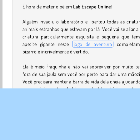
É hora de meter o pé em
Lab Escape Online
!
Alguém invadiu o laboratório e libertou todas as criatu
animais estranhos que estavam por lá. Você vai se aliar 
criatura particularmente esquisita e pequena que te
apetite gigante neste
jogo de aventura
completam
bizarro e incrivelmente divertido.
Ela é meio fraquinha e não vai sobreviver por muito t
fora de sua jaula sem você por perto para dar uma mãoz
Você precisará manter a barra de vida dela cheia ajudand
comer vários outros habitantes do laboratório que ta
estão tentando fugir.
Também há um montão de moedas espalhadas 
laboratório. Colete o máximo que conseguir para trocá-la
melhorias que aumentam as chances de sobrevivência da
criatura. Uma pele mais grossa ou um par de chifres p