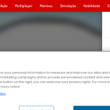
Ação
Multiplayer
Meninas
Simulação
Habilidade
E
s your personal information to measure and improve our sites and s
r marketing campaigns and to provide personalised content and adver
he button on the right, you can exercise your privacy rights. For more 
rivacy notice
licy