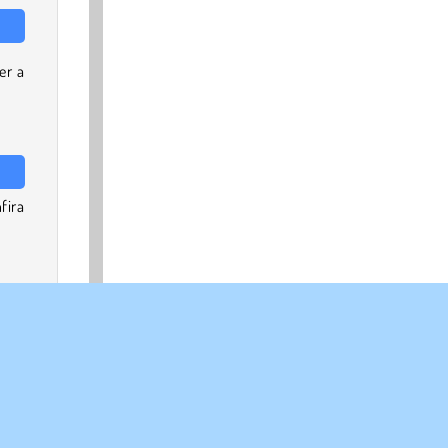
er a
fira
 seu