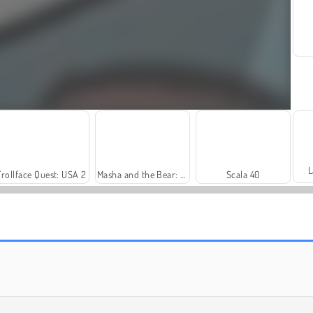
L
Trollface Quest: USA 2
Masha and the Bear: Meadows
Scala 40
Paciência FRVR
Farm Merge Valley