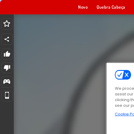
Novo
Quebra Cabeça
We proces
assist ou
clicking t
see our p
Cookie Po