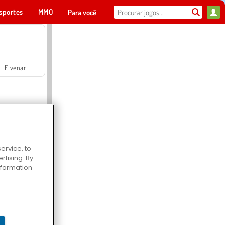
sportes
MMO
Para você
Elvenar
ervice, to
tising. By
Hospital Surgeon Doctor Game
information