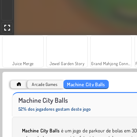
Juice Merge
Jewel Garden Story
Grand Mahjong Connect
Machine City Balls
Arcade Games
Trollface Quest: USA 2
Farm Merge Valley
Machine City Balls
52% dos jogadores gostam deste jogo
Machine City Balls
é um jogo de parkour de bolas em 3D