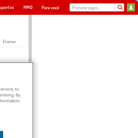
sportes
MMO
Para você
Elvenar
ervice, to
tising. By
Hospital Surgeon Doctor Game
information