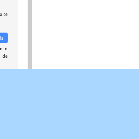
a te
ls
mo o
, de
 3D