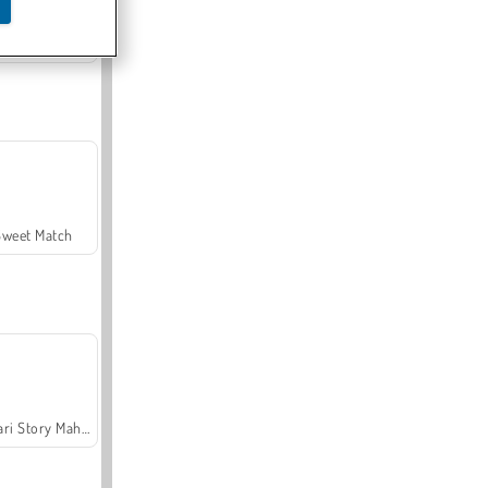
Offroad Crash Climber 4X4
Sweet Match
Safari Story Mahjong