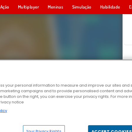
Ação
Multiplayer
Meninas
Simulação
Habilidade
E
s your personal information to measure and improve our sites and s
r marketing campaigns and to provide personalised content and adver
he button on the right, you can exercise your privacy rights. For more 
rivacy notice
licy
Your Privacy Rights
ACCEPT COOKIES