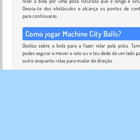
rolar a bola por uma pista futurista que é longa e sin
Desvia-te dos obstáculos e alcança os pontos de cont
para continuares.
Como jogar Machine City Balls?
Desliza sobre a bola para a fazer rolar pela pista. Ta
podes segurar e mover o rato ou o teu dedo de um lado p
outro enquanto rolas para mudar de direção.
Mantém-te na pista e certifica-te de que não deixas a 
saltar sobre as barreiras de proteção. Se a tua bola ca
abismo, perdê-la-ás.
Podes ganhar vidas extra tocando nas bolas que est
espera nos pontos de controlo da pista. Se caí
reaparecerás no último ponto de controlo em que toca
desde que ainda te reste pelo menos uma bola.