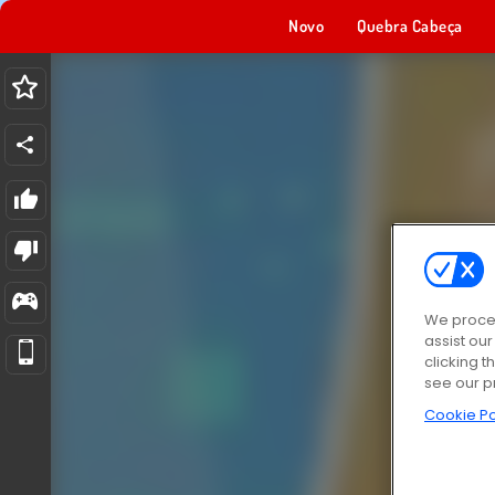
Novo
Quebra Cabeça
We proces
assist ou
clicking t
see our p
Cookie Po