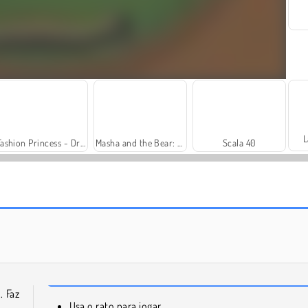
L
Fashion Princess - Dress Up for Girls
Masha and the Bear: Meadows
Scala 40
Heroes of Myths
Solitaire Social
. Faz
Usa o rato para jogar