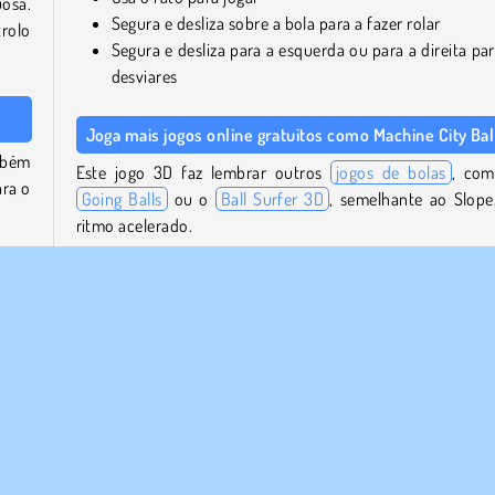
uosa.
Segura e desliza sobre a bola para a fazer rolar
rolo
Segura e desliza para a esquerda ou para a direita par
desviares
Joga mais jogos online gratuitos como Machine City Bal
mbém
Este jogo 3D faz lembrar outros
jogos de bolas
, co
ara o
Going Balls
ou o
Ball Surfer 3D
, semelhante ao Slope
ritmo acelerado.
bola
Para mais, consulta o nosso catálogo completo de
jogos
ir no
online gratuitos.
Quem criou o Machine City Balls?
ão à
res,
Machine City Balls
foi criado por YAD.
ste,
Quando é que o Machine City Balls foi lançado pela
primeira vez?