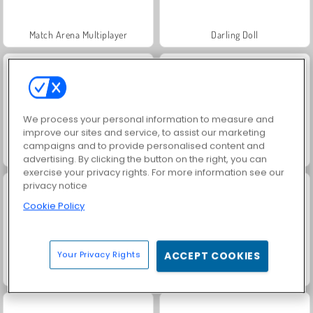
Match Arena Multiplayer
Darling Doll
We process your personal information to measure and
improve our sites and service, to assist our marketing
campaigns and to provide personalised content and
Anime Couple: Avatar Maker
Fashion Battle
advertising. By clicking the button on the right, you can
exercise your privacy rights. For more information see our
privacy notice
Cookie Policy
Your Privacy Rights
ACCEPT COOKIES
K-Pop Hunter Fashion
Gloomy Princess Favorite Toy