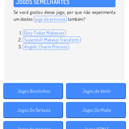
JOGOS SEMELHANTES
Se você gostou desse jogo, por que não experimenta
um destes
jogo de princesa
também?
Fairy Tinker Makeover
Superdoll: Makeup Transform
Angelic Charm Princess
Jogos Bonitinhos
Jogos de Vestir
Jogos De Fantasia
Jogos De Moda
Jogos de meninas
Jogos HTML5