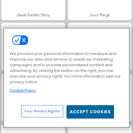
Jewel Garden Story
Juice Merge
We process your personal information to measure and
improve our sites and service, to assist our marketing
campaigns and to provide personalised content and
Grand Mahjong Connect
Fashion Princess - Dress Up for Girls
advertising. By clicking the button on the right, you can
exercise your privacy rights. For more information see our
privacy notice
Cookie Policy
Your Privacy Rights
ACCEPT COOKIES
Heroes of Myths
Masha and the Bear: Meadows