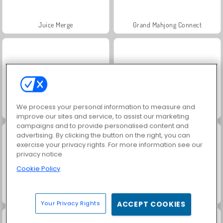
Juice Merge
Grand Mahjong Connect
We process your personal information to measure and
Trollface Quest: USA 2
Fashion Princess - Dress Up for Girls
improve our sites and service, to assist our marketing
campaigns and to provide personalised content and
advertising. By clicking the button on the right, you can
exercise your privacy rights. For more information see our
privacy notice
Cookie Policy
Jewel Garden Story
Royal Story
Your Privacy Rights
ACCEPT COOKIES