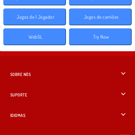
Jogos de 1 Jogador
Jogos de camiões
WebGL
Try Now
SOBRE NÓS
Termos de uso
SUPORTE
Nossa política de privacidade
Ajuda
IDIOMAS
Cookies
British English