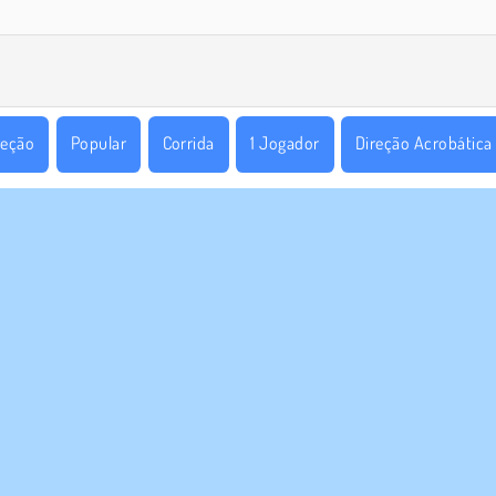
reção
Popular
Corrida
1 Jogador
Direção Acrobática
E NÓS
SUPORTE
Termos de uso
Cookies
Ajuda
a política de privacidade
Consentimento de Cookie