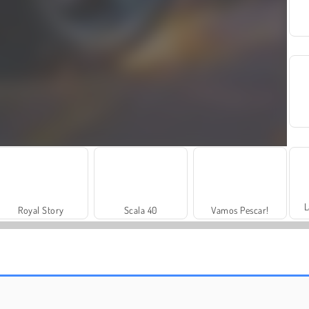
L
Royal Story
Scala 40
Vamos Pescar!
Farm Merge Valley
Masha and the Bear: Meadows