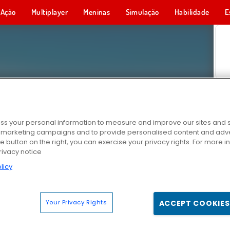
Ação
Multiplayer
Meninas
Simulação
Habilidade
E
s your personal information to measure and improve our sites and s
r marketing campaigns and to provide personalised content and adver
he button on the right, you can exercise your privacy rights. For more 
rivacy notice
licy
Your Privacy Rights
ACCEPT COOKIES