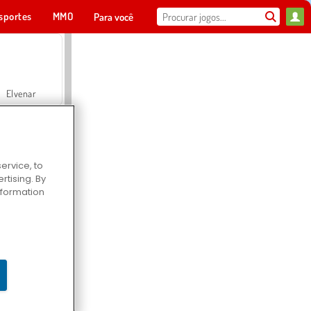
sportes
MMO
Para você
Elvenar
ervice, to
tising. By
Hospital Surgeon Doctor Game
information
Offroad Crash Climber 4X4