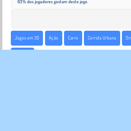
63% dos jogadores gostam deste jogo
Jogos em 3D
Ação
Carro
Corrida Urbana
Di
Try Now
SOBR
Noss