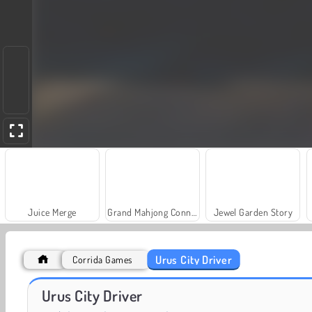
Juice Merge
Grand Mahjong Connect
Jewel Garden Story
Urus City Driver
Corrida Games
Solitaire Social
Trollface Quest: USA 2
Urus City Driver