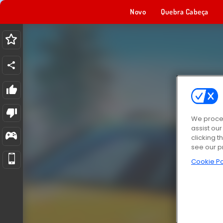
Novo
Quebra Cabeça
We proces
assist ou
clicking t
see our p
Cookie Po