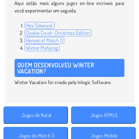
Aqui estão mais alguns jogos on-line incríveis para
você experimentar em seguida.
Hex Takeover
Cookie Crush: Christmas Edition
Heroes of Match 3
Winter Mahjong
QUEM DESENVOLVEU WINTER
VACATION?
Winter Vacation foi criado pela Inlogic Software.
Jogos de Natal
Jogos HTML5
Jogos de Match 3
Jogos Mobile