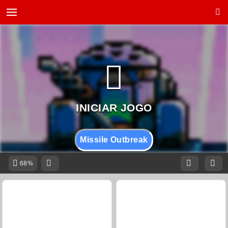
Missile Outbreak
68%