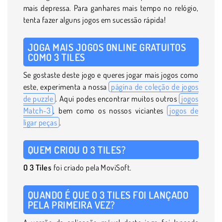
mais depressa. Para ganhares mais tempo no relógio,
tenta fazer alguns jogos em sucessão rápida!
JOGA MAIS JOGOS ONLINE GRATUITOS
COMO 3 TILES
Se gostaste deste jogo e queres jogar mais jogos como
este, experimenta a nossa
página de coleção de jogos
de puzzle
. Aqui podes encontrar muitos outros
jogos
Match-3
, bem como os nossos viciantes
jogos de
ligar peças
.
QUEM CRIOU O 3 TILES?
O 3 Tiles
foi criado pela MoviSoft.
QUANDO É QUE O 3 TILES FOI LANÇADO
PELA PRIMEIRA VEZ?