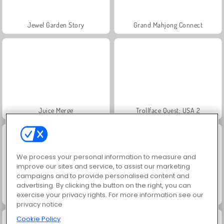
Jewel Garden Story
Grand Mahjong Connect
Juice Merge
Trollface Quest: USA 2
We process your personal information to measure and
improve our sites and service, to assist our marketing
campaigns and to provide personalised content and
advertising. By clicking the button on the right, you can
exercise your privacy rights. For more information see our
Masha and the Bear: Meadows
Scala 40
privacy notice
Cookie Policy