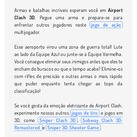
Armas e batalhas incríveis esperam você em
Airport
Clash 3D
. Pegue uma arma e prepare-se para
enfrentar outros jogadores neste
jogo de ação
multijogador.
Esse aeroporto virou uma zona de guerra total! Lute
ao lado da Equipe Azul ou junte-se à Equipe Vermelha.
Você consegue eliminar seus inimigos antes que eles te
encham de buracos ou que o tempo acabe? Elimine-os
com rifles de precisão e outras armas o mais rápido
que puder enquanto tenta chegar ao topo da
classificação!
Se você gosta da emoção eletrizante de Airport Clash,
experimente nossos outros
jogos de tiro
e jogos em
3D, como
Sniper Clash 3D
,
Subway Clash 3D:
Remastered
e
Sniper 3D: Shooter Game
.