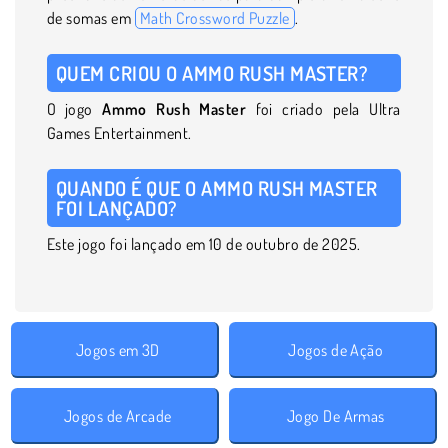
de somas em
Math Crossword Puzzle
.
QUEM CRIOU O AMMO RUSH MASTER?
O jogo
Ammo Rush Master
foi criado pela Ultra
Games Entertainment.
QUANDO É QUE O AMMO RUSH MASTER
FOI LANÇADO?
Este jogo foi lançado em 10 de outubro de 2025.
Jogos em 3D
Jogos de Ação
Jogos de Arcade
Jogo De Armas