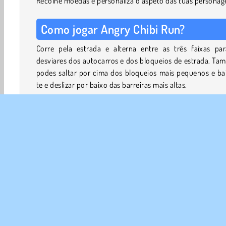
Recolhe moedas e personaliza o aspeto das tuas personag
Como jogar Angry Chibi Run?
Corre pela estrada e alterna entre as três faixas par
desviares dos autocarros e dos bloqueios de estrada. T
podes saltar por cima dos bloqueios mais pequenos e ba
te e deslizar por baixo das barreiras mais altas.
Recolhe moedas e pedras preciosas enquanto corres. P
usá-las na loja para comprar chapéus engraçados, camis
novas e outros itens. Veste as tuas personagens no 
Skins. Podes escolher entre uma rapariga surfista de estr
metro e um avatar rapaz.
Reage rapidamente e continua a correr o máximo de t
que conseguires!
Controlos do jogo