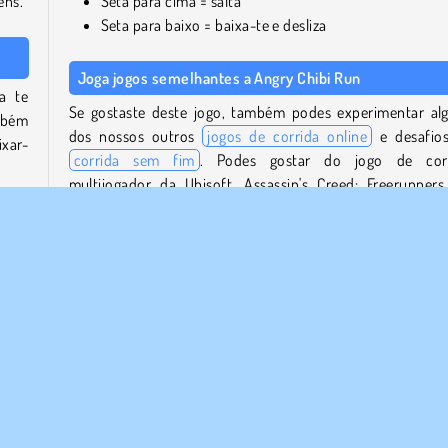
ens.
Seta para cima = salta
Seta para baixo = baixa-te e desliza
Joga jogos semelhantes a Angry Chibi Run
a te
Se gostaste deste jogo, também podes experimentar al
ambém
dos nossos outros
jogos de corrida online
e desafio
ixar-
corrida sem fim
. Podes gostar do jogo de corr
multijogador da Ubisoft, Assassin's Creed: Freerunners
Ubisoft, ou experimenta uma experiência de jogo retro
odes
Tomb of the Mask: Neon
.
olas
menu
Quem criou o Angry Chibi Run?
ada e
Angry Chibi Run
foi criado por YAD.
empo
Quando é que o Angry Chibi Run foi lançado pela primei
vez?
Este jogo foi lançado pela primeira vez em janeiro de 2024.