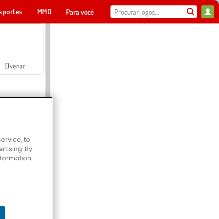
sportes
MMO
Para você
Elvenar
ervice, to
tising. By
Hospital Surgeon Doctor Game
information