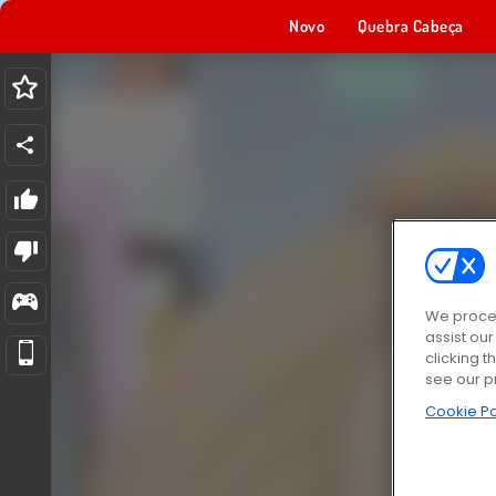
Novo
Quebra Cabeça
We proces
assist ou
clicking t
see our p
Cookie Po