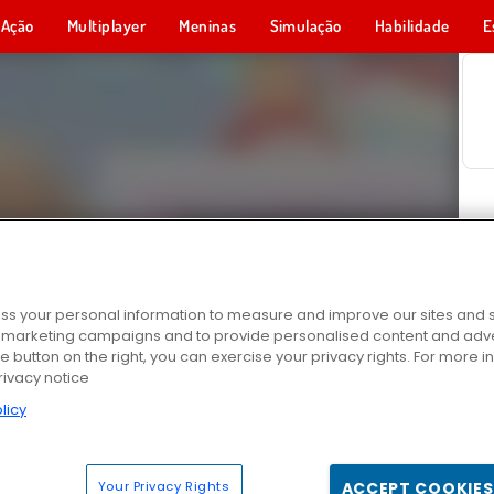
Ação
Multiplayer
Meninas
Simulação
Habilidade
E
s your personal information to measure and improve our sites and s
r marketing campaigns and to provide personalised content and adver
he button on the right, you can exercise your privacy rights. For more 
rivacy notice
licy
Your Privacy Rights
ACCEPT COOKIES