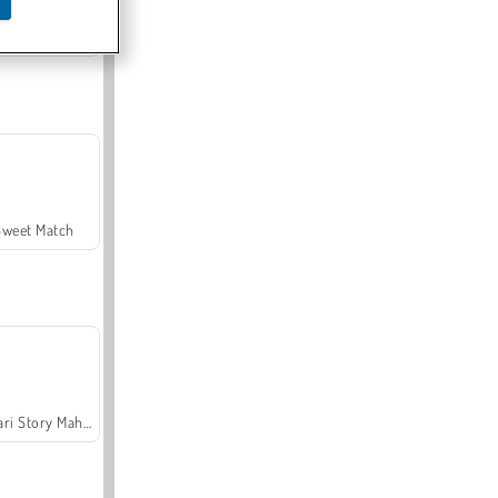
Offroad Crash Climber 4X4
Sweet Match
Safari Story Mahjong