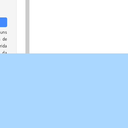
guns
s de
ida
, da
 com
ra