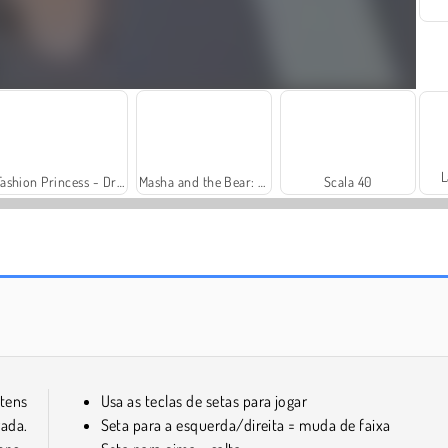
L
Fashion Princess - Dress Up for Girls
Masha and the Bear: Meadows
Scala 40
Farm Merge Valley
Solitaire Social
tens
Usa as teclas de setas para jogar
rada.
Seta para a esquerda/direita = muda de faixa