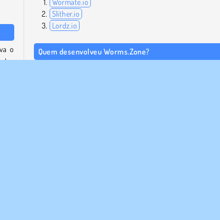
Wormate.io
Slither.io
Lordz.io
va o
Quem desenvolveu Worms.Zone?
bater
Worms.Zone foi criado pela Wild Spike.