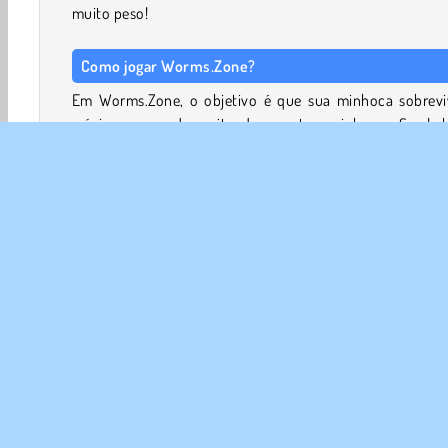
muito peso!
Como jogar Worms.Zone?
Em Worms.Zone, o objetivo é que sua minhoca sobrevi
máximo que puder, evitando as outras minhocas. Se ela 
em uma, vai explodir!
Controles de jogo
Mouse
USE O MOUSE para direcionar sua minhoca.
CLIQUE COM O BOTÃO ESQUERDO para acelerá-la.
Teclado
USE O MOUSE para direcionar sua minhoca.
CLIQUE COM O BOTÃO ESQUERDO para acelerá-la.