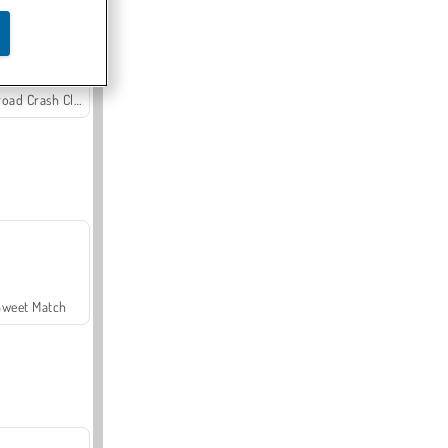
Offroad Crash Climber 4X4
Sweet Match