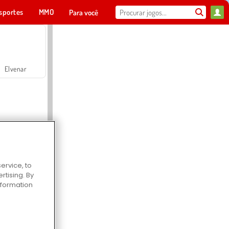
sportes
MMO
Para você
Elvenar
ervice, to
Hospital Surgeon Doctor Game
tising. By
information