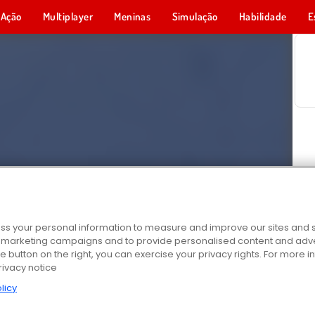
Ação
Multiplayer
Meninas
Simulação
Habilidade
E
s your personal information to measure and improve our sites and s
r marketing campaigns and to provide personalised content and adver
he button on the right, you can exercise your privacy rights. For more 
rivacy notice
licy