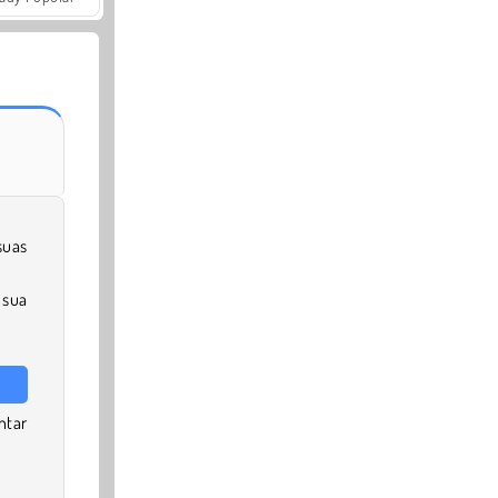
suas
 sua
ntar