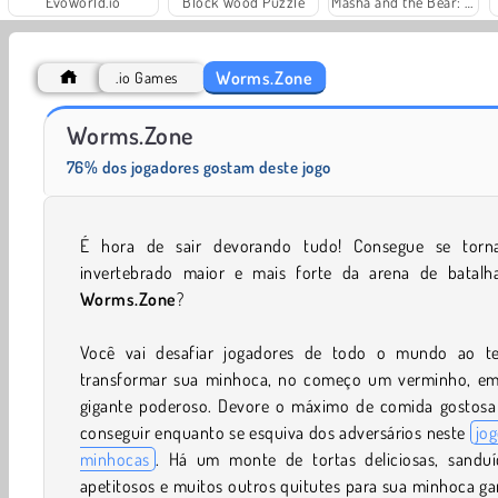
EvoWorld.io
Block Wood Puzzle
Masha and the Bear: Meadows
Worms.Zone
.io Games
Scala 40
Charm Farm
Worms.Zone
76% dos jogadores gostam deste jogo
É hora de sair devorando tudo! Consegue se torn
invertebrado maior e mais forte da arena de batalh
Worms.Zone
?
Você vai desafiar jogadores de todo o mundo ao te
transformar sua minhoca, no começo um verminho, e
gigante poderoso. Devore o máximo de comida gostosa
conseguir enquanto se esquiva dos adversários neste
jo
minhocas
. Há um monte de tortas deliciosas, sanduí
apetitosos e muitos outros quitutes para sua minhoca g