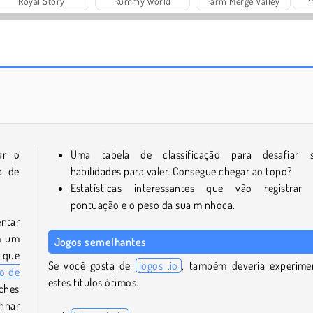
Royal Story
Rummy World
Farm Merge Valley
Vamos Pescar!
Solitaire Social
ar o
Uma tabela de classificação para desafiar 
a de
habilidades para valer. Consegue chegar ao topo?
Estatísticas interessantes que vão registrar
pontuação e o peso da sua minhoca.
ntar
m um
Jogos semelhantes
 que
Se você gosta de
jogos .io
, também deveria experime
go de
estes títulos ótimos.
ches
anhar