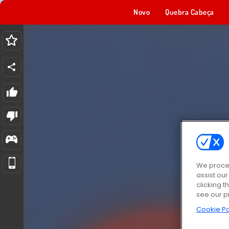
Novo
Quebra Cabeça
We proces
assist ou
clicking t
see our p
Cookie Po