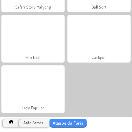
Safari Story Mahjong
Ball Sort
Pop Fruit
Jackpot
Lady Popular
Ataque da Fúria
Ação Games