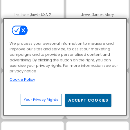
Trollface Quest: USA 2
Jewel Garden Story
We process your personal information to measure and
improve our sites and service, to assist our marketing
campaigns and to provide personalised content and
advertising. By clicking the button on the right, you can
Masha and the Bear: Meadows
Royal Story
exercise your privacy rights. For more information see our
privacy notice
Cookie Policy
Your Privacy Rights
ACCEPT COOKIES
Scala 40
Charm Farm