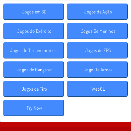
Jogos em 3D
Jogos de Ação
Jogos do Exército
Jogos De Meninos
Jogos de Tiro em primeira pessoa
Jogos de FPS
Jogos de Gangster
Jogo De Armas
Jogos de Tiro
WebGL
Try Now