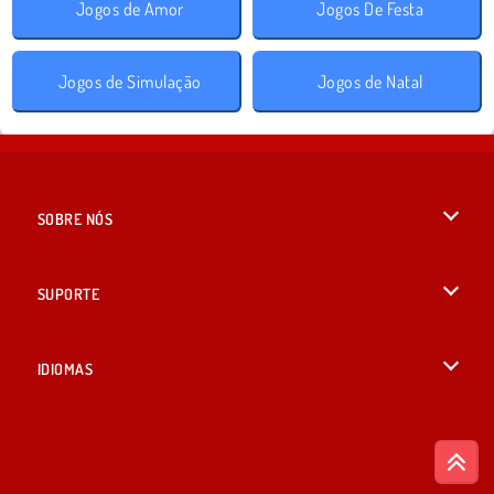
Jogos de Amor
Jogos De Festa
Jogos de Simulação
Jogos de Natal
SOBRE NÓS
Termos de uso
SUPORTE
Nossa política de privacidade
Ajuda
IDIOMAS
Cookies
English
Consentimento de Cookie
British English