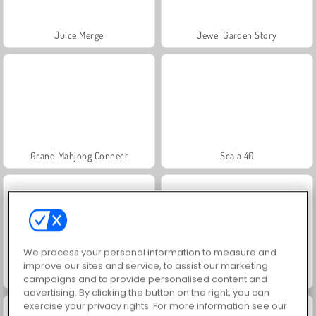
Juice Merge
Jewel Garden Story
Grand Mahjong Connect
Scala 40
We process your personal information to measure and
improve our sites and service, to assist our marketing
Fashion Princess - Dress Up for Girls
Paciência FRVR
campaigns and to provide personalised content and
advertising. By clicking the button on the right, you can
exercise your privacy rights. For more information see our