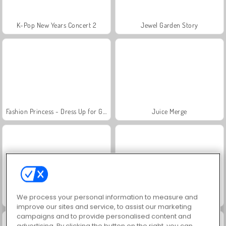
K-Pop New Years Concert 2
Jewel Garden Story
Fashion Princess - Dress Up for Girls
Juice Merge
We process your personal information to measure and
Grand Mahjong Connect
Farm Merge Valley
improve our sites and service, to assist our marketing
campaigns and to provide personalised content and
advertising. By clicking the button on the right, you can