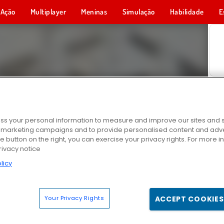
Ação
Multiplayer
Meninas
Simulação
Habilidade
E
s your personal information to measure and improve our sites and s
r marketing campaigns and to provide personalised content and adver
he button on the right, you can exercise your privacy rights. For more 
rivacy notice
licy
Your Privacy Rights
ACCEPT COOKIES