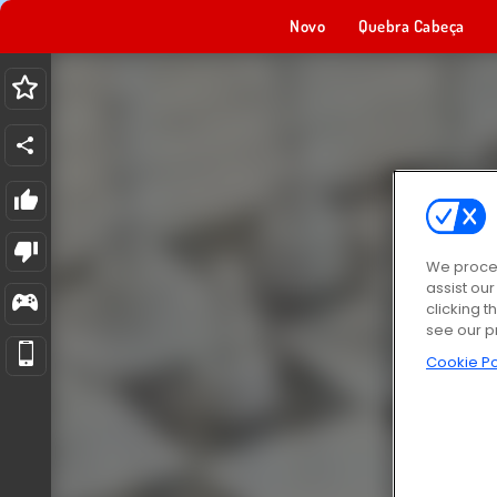
Novo
Quebra Cabeça
We proces
assist ou
clicking t
see our p
Cookie Po