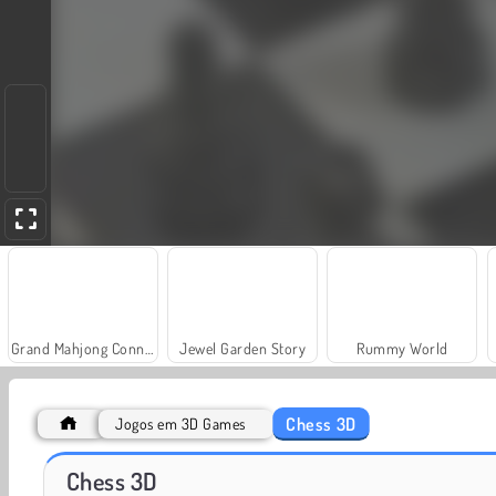
Grand Mahjong Connect
Jewel Garden Story
Rummy World
Chess 3D
Jogos em 3D Games
Fashion Princess - Dress Up for Girls
Harvest Honors Classic
Chess 3D