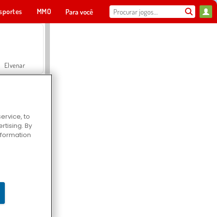
sportes
MMO
Para você
Elvenar
ervice, to
tising. By
Hospital Surgeon Doctor Game
information
Offroad Crash Climber 4X4