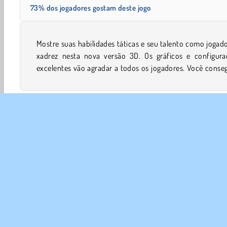
73% dos jogadores gostam deste jogo
Mostre suas habilidades táticas e seu talento como jogad
continuar vencendo até o nível 100? Jogue grátis agora
xadrez nesta nova versão 3D. Os gráficos e configura
excelentes vão agradar a todos os jogadores. Você conse
Jogos em 3D
Xadrez
Jogos De lógica
Quebra Ca
SOBR
Noss