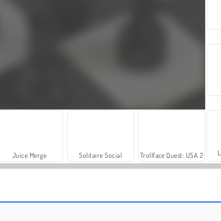
L
Juice Merge
Solitaire Social
Trollface Quest: USA 2
Paciência FRVR
Masha and the Bear: Meadows