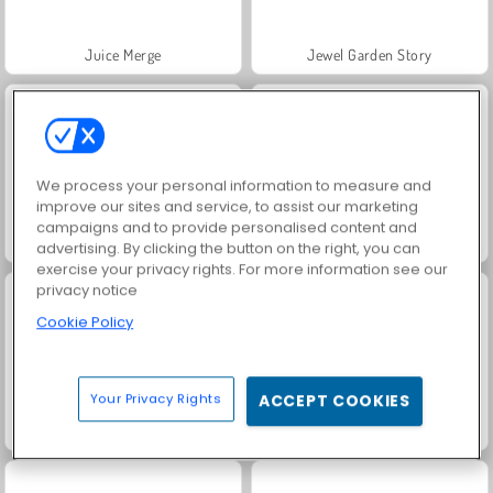
Juice Merge
Jewel Garden Story
We process your personal information to measure and
improve our sites and service, to assist our marketing
campaigns and to provide personalised content and
Grand Mahjong Connect
Fashion Princess - Dress Up for Girls
advertising. By clicking the button on the right, you can
exercise your privacy rights. For more information see our
privacy notice
Cookie Policy
Your Privacy Rights
ACCEPT COOKIES
Heroes of Myths
Masha and the Bear: Meadows