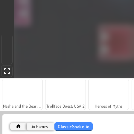
Masha and the Bear: Meadows
Trollface Quest: USA 2
Heroes of Myths
ClassicSnake.io
.io Games