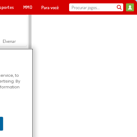
sportes
MMO
Para você
Elvenar
ervice, to
tising. By
Hospital Surgeon Doctor Game
information
Offroad Crash Climber 4X4