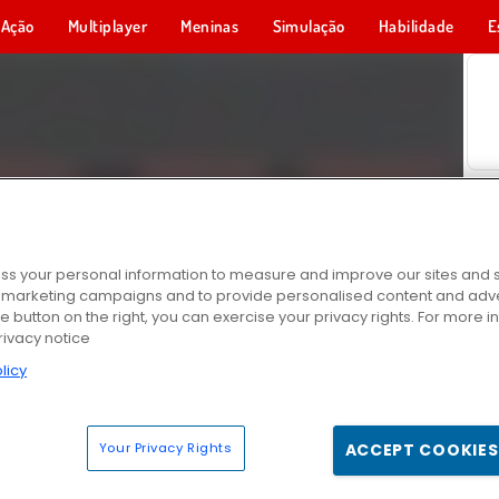
Ação
Multiplayer
Meninas
Simulação
Habilidade
E
s your personal information to measure and improve our sites and s
r marketing campaigns and to provide personalised content and adver
he button on the right, you can exercise your privacy rights. For more 
rivacy notice
licy
Your Privacy Rights
ACCEPT COOKIES