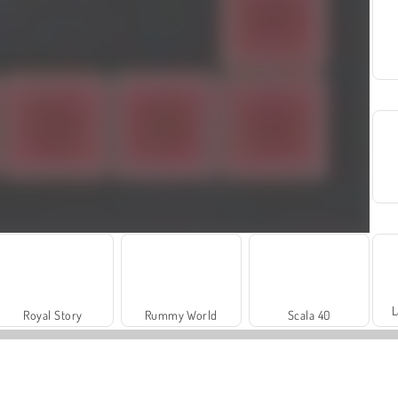
L
Royal Story
Rummy World
Scala 40