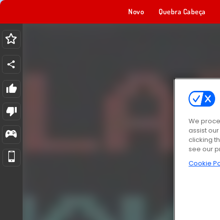
Novo
Quebra Cabeça
We proces
assist ou
clicking t
see our p
Cookie Po