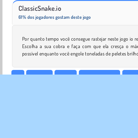
Charm Farm
Vamos Pescar!
ClassicSnake.io
61% dos jogadores gostam deste jogo
Por quanto tempo você consegue rastejar neste jogo io r
Você precisa ter cuidado, porém. Se você bater na cobr
Escolha a sua cobra e faça com que ela cresça o má
possível enquanto você engole toneladas de peletes brilh
.io
Aventura
Arcade
Blocos Coloridos
Jogos
Cobra
Minhoca
SOBR