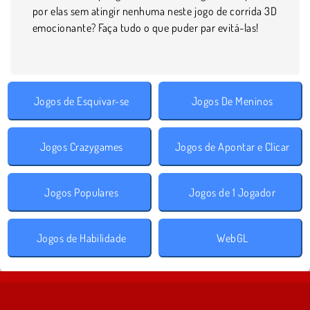
por elas sem atingir nenhuma neste jogo de corrida 3D
emocionante? Faça tudo o que puder par evitá-las!
Jogos de Esquivar-se
Jogos De Meninos
Jogos Crazygames
Jogos de Apontar e Clicar
Jogos Populares
Jogos de 1 Jogador
Jogos de Habilidade
WebGL