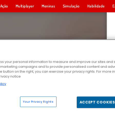
Ação
Multiplayer
Meninas
Simulação
Habilidade
E
s your personal information to measure and improve our sites and s
r marketing campaigns and to provide personalised content and adver
he button on the right, you can exercise your privacy rights. For more 
rivacy notice
licy
Your Privacy Rights
ACCEPT COOKIES