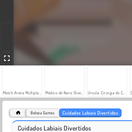
Match Arena Multiplayer
Médico de Nariz Divertido
Ursula: Cirurgia do Cérebro
Cuidados Labiais Divertidos
Beleza Games
Escola de Monstros: Cirurgia de Coração
Sereia: Injeções nos Lábios
Cuidados Labiais Divertidos