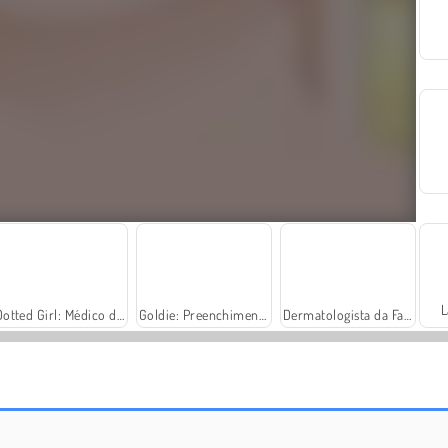
L
Dotted Girl: Médico de Língua
Goldie: Preenchimento Labial
Dermatologista da Fada
Dotted Girl: Injeções de Lábios
Garota de Bolinhas: Neurologista