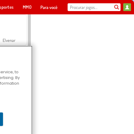
sportes
MMO
Para você
Elvenar
ervice, to
tising. By
Hospital Surgeon Doctor Game
information
Offroad Crash Climber 4X4