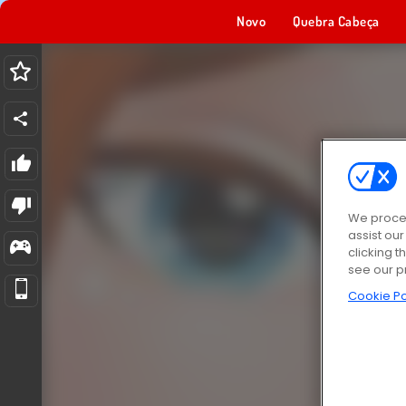
Novo
Quebra Cabeça
We proces
assist ou
clicking t
see our p
Cookie Po