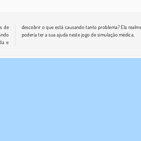
s de
mente
sando
poderia ter a sua ajuda neste jogo de simulação médica.
da e
Cirurgia
Y8
E NÓS
SUPORTE
Termos de uso
Cookies
Ajuda
a política de privacidade
Consentimento de Cookie