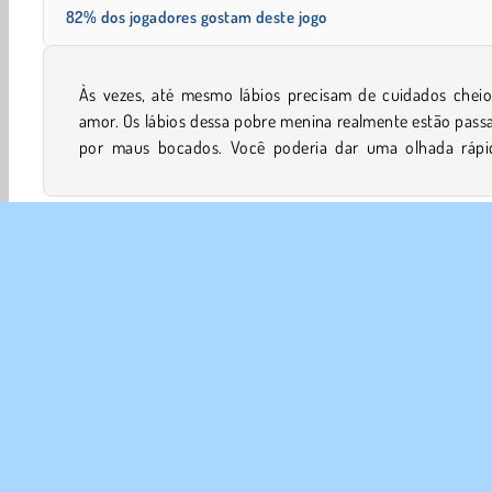
82% dos jogadores gostam deste jogo
Às vezes, até mesmo lábios precisam de cuidados cheio
descobrir o que está causando tanto problema? Ela real
amor. Os lábios dessa pobre menina realmente estão pas
por maus bocados. Você poderia dar uma olhada rápi
Beleza
Vestir
Meninas
Transformar
Mobile
SOBR
Noss