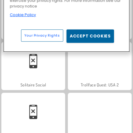
exercise your privacy rights. For more information see our
privacy notice
Cookie Policy
Farm Merge Valley
Heroes of Myths
Your Privacy Rights
ACCEPT COOKIES
Solitaire Social
Trollface Quest: USA 2