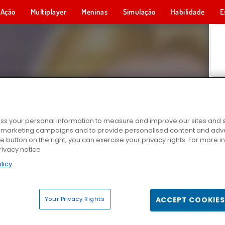
Ação
Multiplayer
Meninas
Simulação
Habilidade
E
s your personal information to measure and improve our sites and s
r marketing campaigns and to provide personalised content and adver
he button on the right, you can exercise your privacy rights. For more 
rivacy notice
licy
Your Privacy Rights
ACCEPT COOKIES