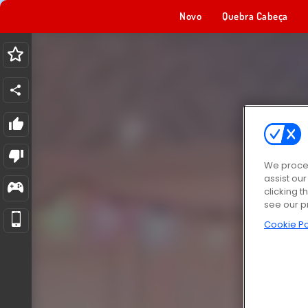
Novo
Quebra Cabeça
We proces
assist ou
clicking t
see our p
Cookie Po