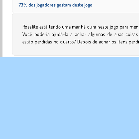
73% dos jogadores gostam deste jogo
Rosalite está tendo uma manhã dura neste jogo para men
ela realmente agradeceria se você pudesse dar algumas 
Você poderia ajudá-la a achar algumas de suas coisas
estão perdidas no quarto? Depois de achar os itens perd
Moda
Meninas
Caça Objetos
Mobile
Apontar 
SOBR
Noss