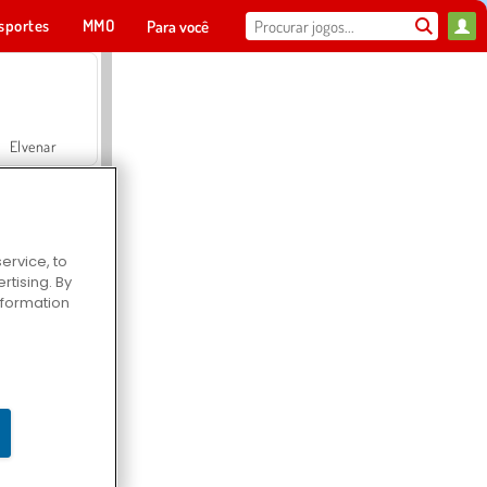
sportes
MMO
Para você
Elvenar
ervice, to
tising. By
Hospital Surgeon Doctor Game
information
Offroad Crash Climber 4X4