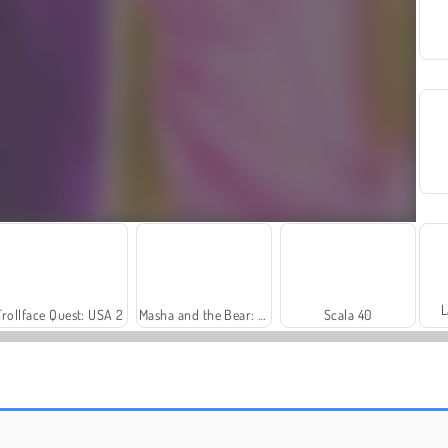
L
Trollface Quest: USA 2
Masha and the Bear: Meadows
Scala 40
Vamos Pescar!
Solitaire Social