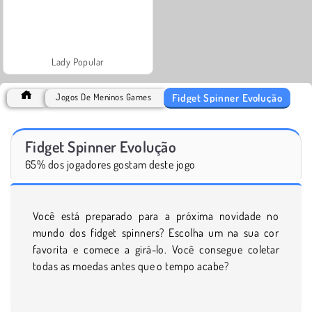
Lady Popular
Fidget Spinner Evolução
Jogos De Meninos Games
Fidget Spinner Evolução
65% dos jogadores gostam deste jogo
Você está preparado para a próxima novidade no
mundo dos fidget spinners? Escolha um na sua cor
favorita e comece a girá-lo. Você consegue coletar
todas as moedas antes que o tempo acabe?