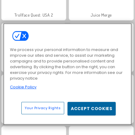
Trollface Quest: USA 2
Juice Merge
We process your personal information to measure and
improve our sites and service, to assist our marketing
campaigns and to provide personalised content and
Jewel Garden Story
Grand Mahjong Connect
advertising. By clicking the button on the right, you can
exercise your privacy rights. For more information see our
privacy notice
Cookie Policy
Your Privacy Rights
ACCEPT COOKIES
Masha and the Bear: Meadows
Scala 40