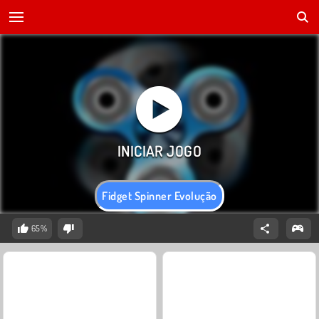
Fidget Spinner Evolução
65%