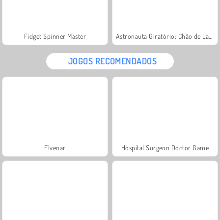
Fidget Spinner Master
Astronauta Giratório: Chão de Lava
JOGOS RECOMENDADOS
Elvenar
Hospital Surgeon Doctor Game